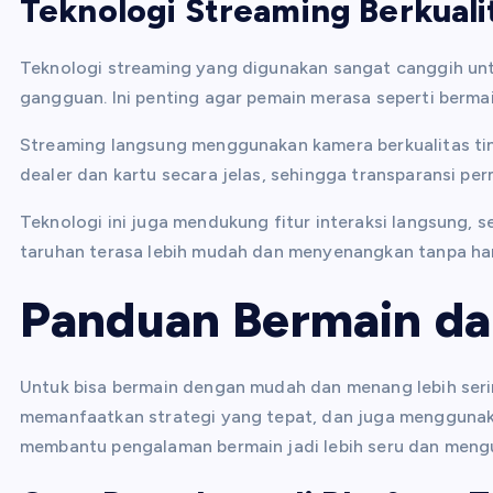
Teknologi Streaming Berkuali
Teknologi streaming yang digunakan sangat canggih un
gangguan. Ini penting agar pemain merasa seperti bermai
Streaming langsung menggunakan kamera berkualitas tingg
dealer dan kartu secara jelas, sehingga transparansi per
Teknologi ini juga mendukung fitur interaksi langsung, s
taruhan terasa lebih mudah dan menyenangkan tanpa ha
Panduan Bermain da
Untuk bisa bermain dengan mudah dan menang lebih seri
memanfaatkan strategi yang tepat, dan juga menggunaka
membantu pengalaman bermain jadi lebih seru dan meng