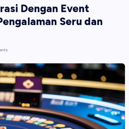
grasi Dengan Event
 Pengalaman Seru dan
ents