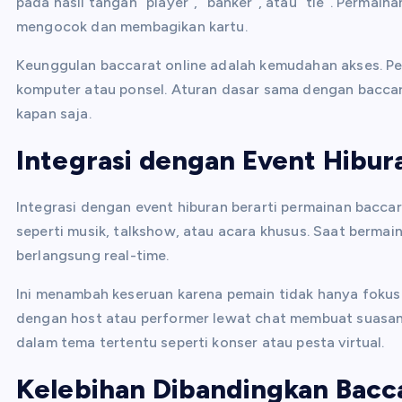
pada hasil tangan “player”, “banker”, atau “tie”. Permain
mengocok dan membagikan kartu.
Keunggulan baccarat online adalah kemudahan akses. Pem
komputer atau ponsel. Aturan dasar sama dengan baccarat 
kapan saja.
Integrasi dengan Event Hibu
Integrasi dengan event hiburan berarti permainan bacca
seperti musik, talkshow, atau acara khusus. Saat berma
berlangsung real-time.
Ini menambah keseruan karena pemain tidak hanya fokus pa
dengan host atau performer lewat chat membuat suasana 
dalam tema tertentu seperti konser atau pesta virtual.
Kelebihan Dibandingkan Bacca