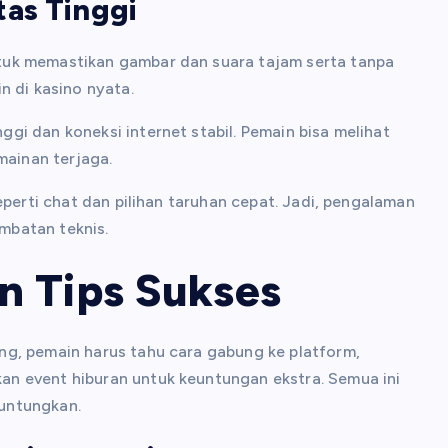
tas Tinggi
tuk memastikan gambar dan suara tajam serta tanpa
n di kasino nyata.
i dan koneksi internet stabil. Pemain bisa melihat
mainan terjaga.
eperti chat dan pilihan taruhan cepat. Jadi, pengalaman
mbatan teknis.
n Tips Sukses
ng, pemain harus tahu cara gabung ke platform,
n event hiburan untuk keuntungan ekstra. Semua ini
untungkan.