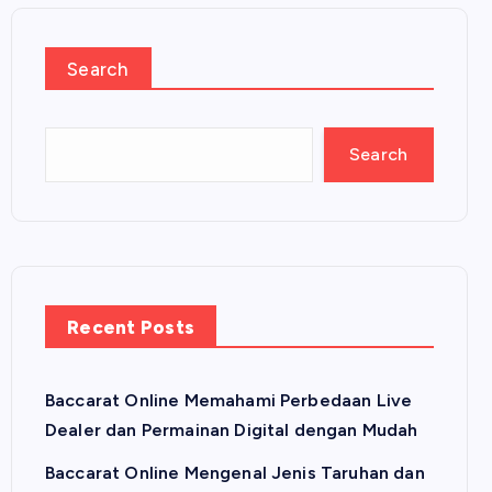
Search
Search
Recent Posts
Baccarat Online Memahami Perbedaan Live
Dealer dan Permainan Digital dengan Mudah
Baccarat Online Mengenal Jenis Taruhan dan