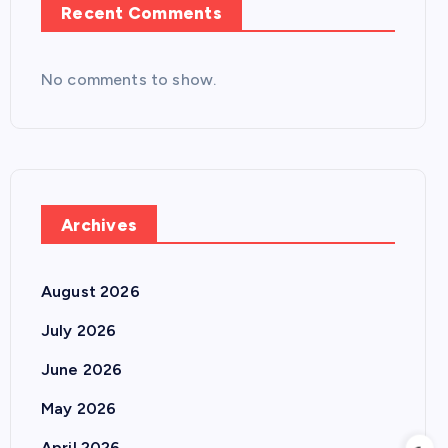
Recent Comments
No comments to show.
Archives
August 2026
July 2026
June 2026
May 2026
April 2026