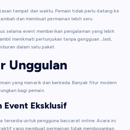
tasan tempat dan waktu. Pemain tidak perlu datang ke
i tambah dan membuat permainan lebih seru.
husus selama event memberikan pengalaman yang lebih
sambil menikmati pertunjukan tanpa gangguan. Jadi,
iburan dalam satu paket.
ur Unggulan
main yang menarik dan berbeda. Banyak fitur modern
tungkan bagi pemain.
 Event Eksklusif
 tersedia untuk pengguna baccarat online. Acara ini
nteraktif yang membuat permainan tidak membosankan.