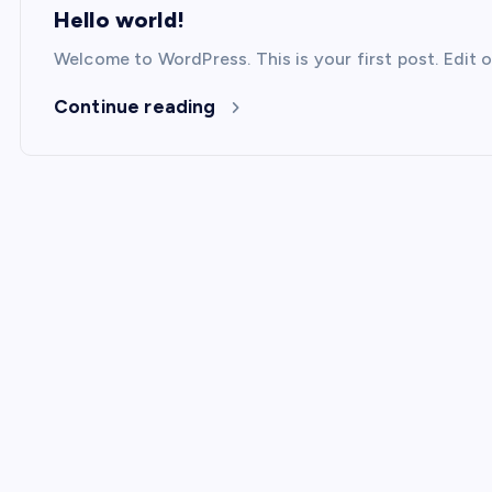
Hello world!
Welcome to WordPress. This is your first post. Edit or
Continue reading