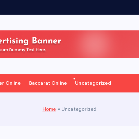
er Online
Baccarat Online
Uncategorized
Home
»
Uncategorized