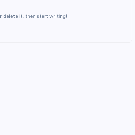
 delete it, then start writing!