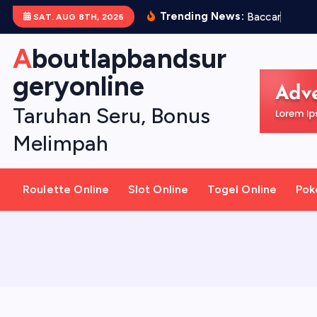
S
Trending News:
B
a
c
c
a
r
a
t
O
n
l
SAT. AUG 8TH, 2026
k
i
Aboutlapbandsur
p
geryonline
t
o
Taruhan Seru, Bonus
c
Melimpah
o
n
t
Roulette Online
Slot Online
Togel Online
Pok
e
n
t