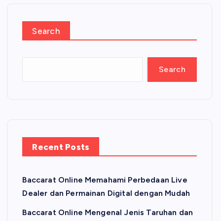
Search
Search
Recent Posts
Baccarat Online Memahami Perbedaan Live
Dealer dan Permainan Digital dengan Mudah
Baccarat Online Mengenal Jenis Taruhan dan