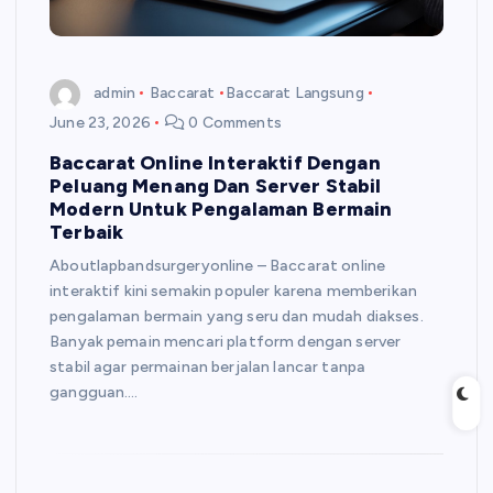
admin
Baccarat
Baccarat Langsung
June 23, 2026
0 Comments
Baccarat Online Interaktif Dengan
Peluang Menang Dan Server Stabil
Modern Untuk Pengalaman Bermain
Terbaik
Aboutlapbandsurgeryonline – Baccarat online
interaktif kini semakin populer karena memberikan
pengalaman bermain yang seru dan mudah diakses.
Banyak pemain mencari platform dengan server
stabil agar permainan berjalan lancar tanpa
gangguan.…