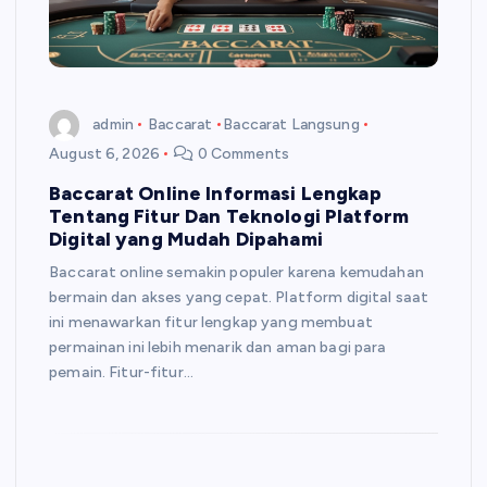
admin
Baccarat
Baccarat Langsung
August 6, 2026
0 Comments
Baccarat Online Informasi Lengkap
Tentang Fitur Dan Teknologi Platform
Digital yang Mudah Dipahami
Baccarat online semakin populer karena kemudahan
bermain dan akses yang cepat. Platform digital saat
ini menawarkan fitur lengkap yang membuat
permainan ini lebih menarik dan aman bagi para
pemain. Fitur-fitur…