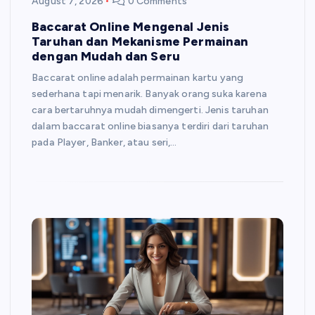
August 7, 2026
0 Comments
Baccarat Online Mengenal Jenis
Taruhan dan Mekanisme Permainan
dengan Mudah dan Seru
Baccarat online adalah permainan kartu yang
sederhana tapi menarik. Banyak orang suka karena
cara bertaruhnya mudah dimengerti. Jenis taruhan
dalam baccarat online biasanya terdiri dari taruhan
pada Player, Banker, atau seri,…