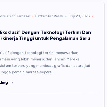
onus Slot Terbesar
Daftar Slot Resmi
July 28, 2026
 Eksklusif Dengan Teknologi Terkini Dan
rkinerja Tinggi untuk Pengalaman Seru
sklusif dengan teknologi terkini menawarkan
main yang lebih menarik dan lancar. Mereka
istem terbaru yang membuat grafis dan suara jadi
ehingga pemain merasa seperti…
ding