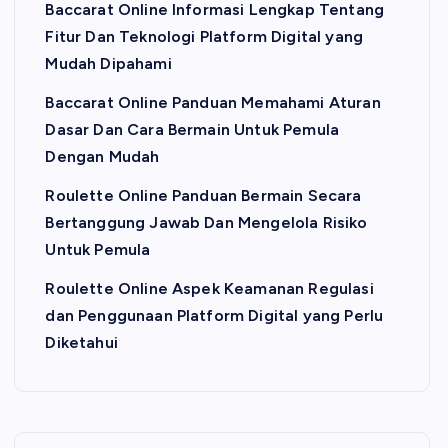
Baccarat Online Informasi Lengkap Tentang
Fitur Dan Teknologi Platform Digital yang
Mudah Dipahami
Baccarat Online Panduan Memahami Aturan
Dasar Dan Cara Bermain Untuk Pemula
Dengan Mudah
Roulette Online Panduan Bermain Secara
Bertanggung Jawab Dan Mengelola Risiko
Untuk Pemula
Roulette Online Aspek Keamanan Regulasi
dan Penggunaan Platform Digital yang Perlu
Diketahui