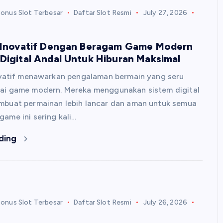
onus Slot Terbesar
Daftar Slot Resmi
July 27, 2026
e Inovatif Dengan Beragam Game Modern
Digital Andal Untuk Hiburan Maksimal
ovatif menawarkan pengalaman bermain yang seru
ai game modern. Mereka menggunakan sistem digital
mbuat permainan lebih lancar dan aman untuk semua
ame ini sering kali…
ding
onus Slot Terbesar
Daftar Slot Resmi
July 26, 2026