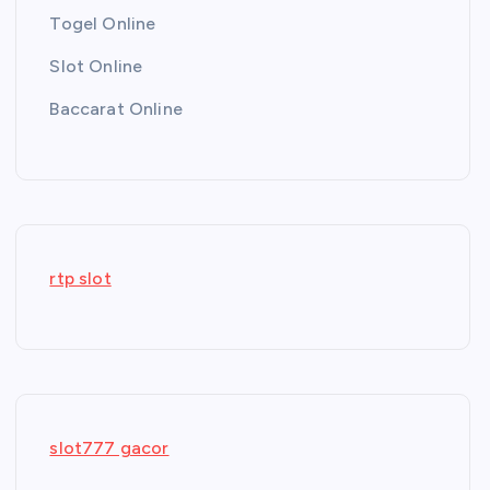
Togel Online
Slot Online
Baccarat Online
rtp slot
slot777 gacor