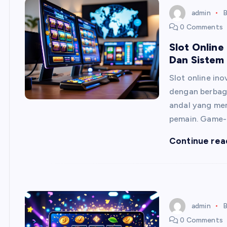
admin
B
0 Comments
Slot Onlin
Dan Sistem 
Slot online in
dengan berbag
andal yang me
pemain. Game-g
Continue rea
admin
B
0 Comments