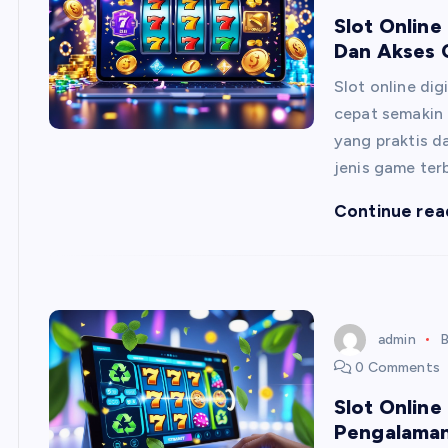
Slot Online
Dan Akses 
Slot online di
cepat semakin
yang praktis d
jenis game te
Continue rea
admin
B
0 Comments
Slot Online
Pengalaman