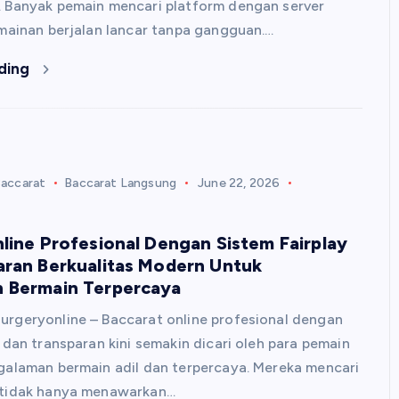
 Banyak pemain mencari platform dengan server
rmainan berjalan lancar tanpa gangguan.…
ding
accarat
Baccarat Langsung
June 22, 2026
line Profesional Dengan Sistem Fairplay
aran Berkualitas Modern Untuk
 Bermain Terpercaya
rgeryonline – Baccarat online profesional dengan
 dan transparan kini semakin dicari oleh para pemain
galaman bermain adil dan terpercaya. Mereka mencari
 tidak hanya menawarkan…