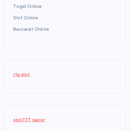
Togel Online
Slot Online
Baccarat Online
rtp slot
slot777 gacor