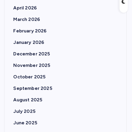
April 2026
March 2026
February 2026
January 2026
December 2025
November 2025
October 2025
September 2025
August 2025
July 2025
June 2025