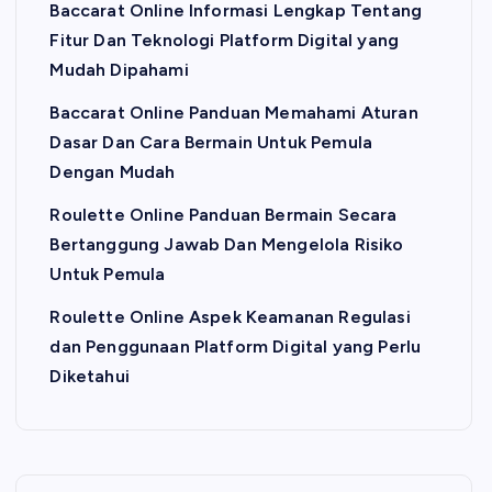
Baccarat Online Informasi Lengkap Tentang
Fitur Dan Teknologi Platform Digital yang
Mudah Dipahami
Baccarat Online Panduan Memahami Aturan
Dasar Dan Cara Bermain Untuk Pemula
Dengan Mudah
Roulette Online Panduan Bermain Secara
Bertanggung Jawab Dan Mengelola Risiko
Untuk Pemula
Roulette Online Aspek Keamanan Regulasi
dan Penggunaan Platform Digital yang Perlu
Diketahui