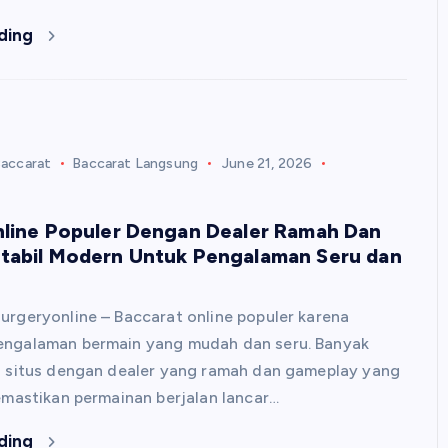
ding
accarat
Baccarat Langsung
June 21, 2026
nline Populer Dengan Dealer Ramah Dan
tabil Modern Untuk Pengalaman Seru dan
rgeryonline – Baccarat online populer karena
ngalaman bermain yang mudah dan seru. Banyak
h situs dengan dealer yang ramah dan gameplay yang
emastikan permainan berjalan lancar…
ding