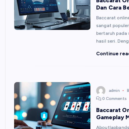
Baccarat O
Dan Cara B
Baccarat onlin
sangat populer
bertaruh pada 
hasil seri. De
Continue rea
admin
B
0 Comments
Baccarat O
Gameplay M
Aboutlapbandsu