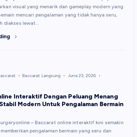
rkan visual yang menarik dan gameplay modern yang
 pemain mencari pengalaman yang tidak hanya seru,
h diakses lewat…
ding
accarat
Baccarat Langsung
June 23, 2026
nline Interaktif Dengan Peluang Menang
 Stabil Modern Untuk Pengalaman Bermain
rgeryonline – Baccarat online interaktif kini semakin
a memberikan pengalaman bermain yang seru dan