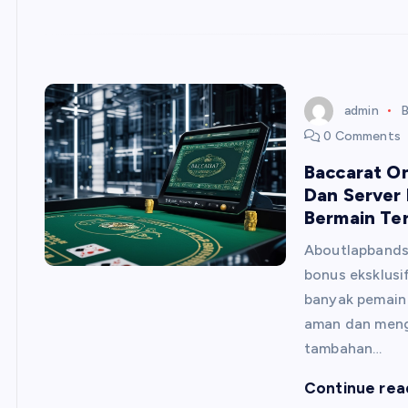
admin
B
0 Comments
Baccarat O
Dan Server
Bermain Ter
Aboutlapbands
bonus eksklusi
banyak pemain
aman dan meng
tambahan…
Continue rea