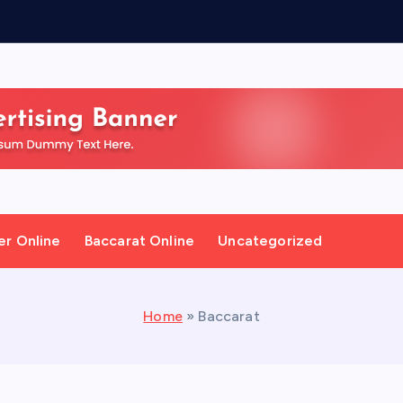
e
er Online
Baccarat Online
Uncategorized
Home
»
Baccarat