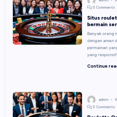
admin
K
0 Comments
Situs roule
bermain se
Banyak orang m
dengan aman d
permainan yang
yang responsif
Continue rea
admin
K
0 Comments