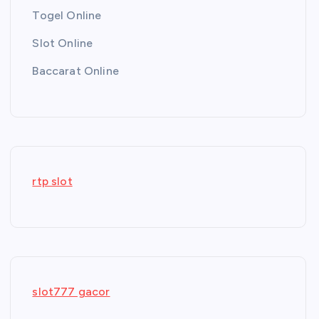
Togel Online
Slot Online
Baccarat Online
rtp slot
slot777 gacor