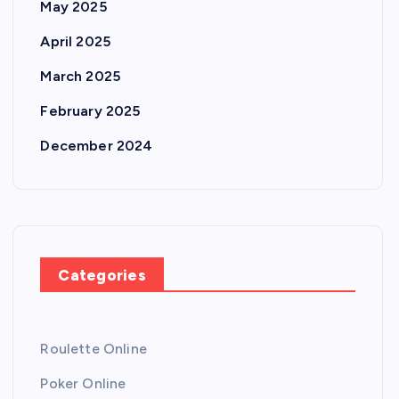
May 2025
April 2025
March 2025
February 2025
December 2024
Categories
Roulette Online
Poker Online