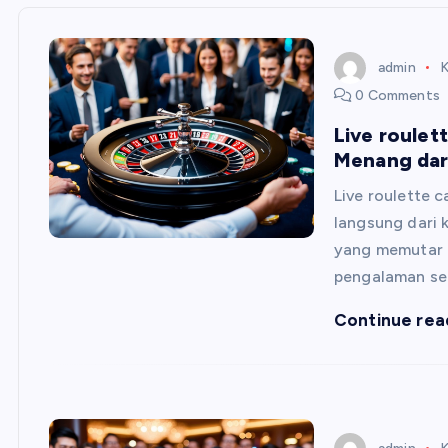
admin
K
0 Comments
Live roulet
Menang dar
Live roulette 
langsung dari 
yang memutar r
pengalaman se
Continue rea