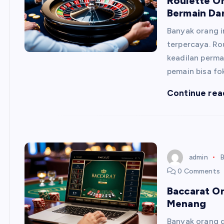
Roulette On
Bermain Da
Banyak orang i
terpercaya. Ro
keadilan perma
pemain bisa fo
Continue rea
admin
B
0 Comments
Baccarat On
Menang
Banyak orang d