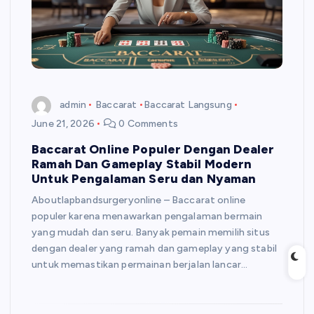
admin
Baccarat
Baccarat Langsung
June 21, 2026
0 Comments
Baccarat Online Populer Dengan Dealer
Ramah Dan Gameplay Stabil Modern
Untuk Pengalaman Seru dan Nyaman
Aboutlapbandsurgeryonline – Baccarat online
populer karena menawarkan pengalaman bermain
yang mudah dan seru. Banyak pemain memilih situs
dengan dealer yang ramah dan gameplay yang stabil
untuk memastikan permainan berjalan lancar…