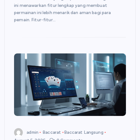
ini menawarkan fitur lengkap yang membuat
permainan ini lebih menarik dan aman bagi para
pemain. Fitur-fitur…
admin
Baccarat
Baccarat Langsung