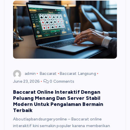
admin
Baccarat
Baccarat Langsung
June 23, 2026
0 Comments
Baccarat Online Interaktif Dengan
Peluang Menang Dan Server Stabil
Modern Untuk Pengalaman Bermain
Terbaik
Aboutlapbandsurgeryonline – Baccarat online
interaktif kini semakin populer karena memberikan