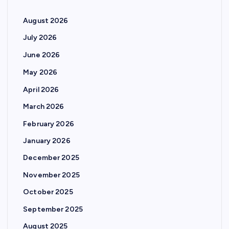
August 2026
July 2026
June 2026
May 2026
April 2026
March 2026
February 2026
January 2026
December 2025
November 2025
October 2025
September 2025
August 2025