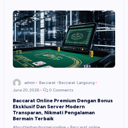
admin
Baccarat
Baccarat Langsung
June 20, 2026
0 Comments
Baccarat Online Premium Dengan Bonus
Eksklusif Dan Server Modern
Transparan, Nikmati Pengalaman
Bermain Terbaik
Aboutlapbandsurgeryonline – Baccarat online