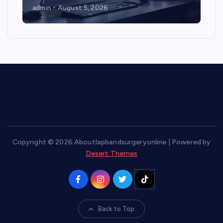
admin
August 5, 2026
Copyright © 2026 Aboutlapbandsurgeryonline | Powered by
Desert Themes
Back to Top