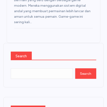
bermain yang seru dengan berbagai game
modern. Mereka menggunakan sistem digital
andal yang membuat permainan lebih lancar dan
aman untuk semua pemain. Game-game ini
sering kali…
Search
Search