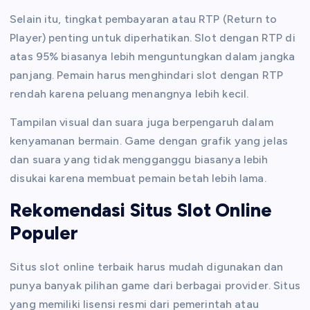
Selain itu, tingkat pembayaran atau RTP (Return to
Player) penting untuk diperhatikan. Slot dengan RTP di
atas 95% biasanya lebih menguntungkan dalam jangka
panjang. Pemain harus menghindari slot dengan RTP
rendah karena peluang menangnya lebih kecil.
Tampilan visual dan suara juga berpengaruh dalam
kenyamanan bermain. Game dengan grafik yang jelas
dan suara yang tidak mengganggu biasanya lebih
disukai karena membuat pemain betah lebih lama.
Rekomendasi Situs Slot Online
Populer
Situs slot online terbaik harus mudah digunakan dan
punya banyak pilihan game dari berbagai provider. Situs
yang memiliki lisensi resmi dari pemerintah atau