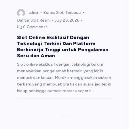
n
admin
Bonus Slot Terbesar
Daftar Slot Resmi
July 28, 2026
0 Comments
Slot Online Eksklusif Dengan
Teknologi Terkini Dan Platform
Berkinerja Tinggi untuk Pengalaman
Seru dan Aman
Slot online eksklusif dengan teknologi terkini
menawarkan pengalaman bermain yang lebih
menarik dan lancar. Mereka menggunakan sistem
terbaru yang membuat grafis dan suara jadi lebih
hidup, sehingga pemain merasa seperti…