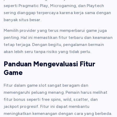
seperti Pragmatic Play, Microgaming, dan Playtech
sering dianggap terpercaya karena kerja sama dengan
banyak situs besar.
Memilih provider yang terus memperbarui game juga
penting. Hal ini memastikan fitur terbaru dan keamanan
tetap terjaga. Dengan begitu, pengalaman bermain
akan lebih seru tanpa risiko yang tidak perlu.
Panduan Mengevaluasi Fitur
Game
Fitur dalam game slot sangat beragam dan
memengaruhi peluang menang. Pemain harus melihat
fitur bonus seperti free spins, wild, scatter, dan
jackpot progresif. Fitur ini dapat membantu
meningkatkan kemenangan dengan cara yang berbeda.