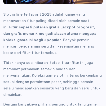
Slot online terfavorit 2025 adalah game yang
menawarkan fitur paling dicari oleh pemain saat
ini.
Fitur seperti putaran gratis, jackpot progresif,
dan grafis menarik menjadi alasan utama mengapa
koleksi game ini begitu populer.
Banyak pemain
mencari pengalaman seru dan kesempatan menang
besar dari fitur-fitur tersebut.
Tidak hanya soal hiburan, tetapi fitur-fitur ini juga
membuat permainan semakin mudah dan
menyenangkan. Koleksi game slot ini terus berkembang
sesuai dengan permintaan pasar, sehingga pemain
selalu mendapatkan sesuatu yang baru dan seru untuk
dimainkan.
Dengan banyaknya pilihan, penting untuk tahu game