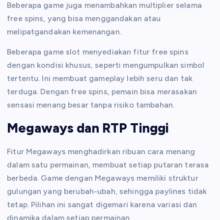
Beberapa game juga menambahkan multiplier selama
free spins, yang bisa menggandakan atau
melipatgandakan kemenangan.
Beberapa game slot menyediakan fitur free spins
dengan kondisi khusus, seperti mengumpulkan simbol
tertentu. Ini membuat gameplay lebih seru dan tak
terduga. Dengan free spins, pemain bisa merasakan
sensasi menang besar tanpa risiko tambahan.
Megaways dan RTP Tinggi
Fitur Megaways menghadirkan ribuan cara menang
dalam satu permainan, membuat setiap putaran terasa
berbeda. Game dengan Megaways memiliki struktur
gulungan yang berubah-ubah, sehingga paylines tidak
tetap. Pilihan ini sangat digemari karena variasi dan
dinamika dalam setiap permainan.