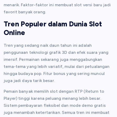
menarik. Faktor-faktor ini membuat slot versi baru jadi
favorit banyak orang.
Tren Populer dalam Dunia Slot
Online
Tren yang sedang naik daun tahun ini adalah
penggunaan teknologi grafik 3D dan efek suara yang
imersif. Permainan sekarang juga menggabungkan
tema-tema yang lebih variatif, mulai dari petualangan
hingga budaya pop. Fitur bonus yang sering muncul
juga jadi daya tarik besar.
Pemain banyak memilih slot dengan RTP (Return to
Player) tinggi karena peluang menang lebih besar.
Sistem pembayaran fleksibel dan mode demo gratis
juga menambah ketertarikan. Semua tren ini membuat