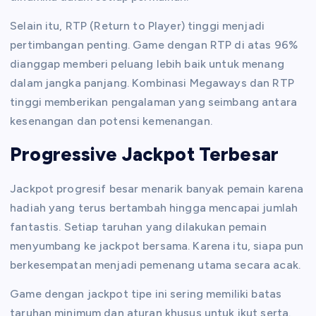
Selain itu, RTP (Return to Player) tinggi menjadi
pertimbangan penting. Game dengan RTP di atas 96%
dianggap memberi peluang lebih baik untuk menang
dalam jangka panjang. Kombinasi Megaways dan RTP
tinggi memberikan pengalaman yang seimbang antara
kesenangan dan potensi kemenangan.
Progressive Jackpot Terbesar
Jackpot progresif besar menarik banyak pemain karena
hadiah yang terus bertambah hingga mencapai jumlah
fantastis. Setiap taruhan yang dilakukan pemain
menyumbang ke jackpot bersama. Karena itu, siapa pun
berkesempatan menjadi pemenang utama secara acak.
Game dengan jackpot tipe ini sering memiliki batas
taruhan minimum dan aturan khusus untuk ikut serta.