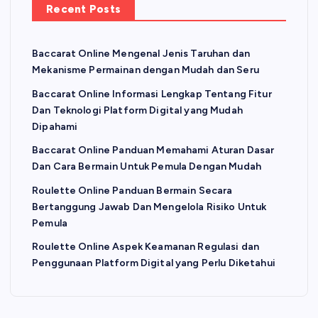
Recent Posts
Baccarat Online Mengenal Jenis Taruhan dan
Mekanisme Permainan dengan Mudah dan Seru
Baccarat Online Informasi Lengkap Tentang Fitur
Dan Teknologi Platform Digital yang Mudah
Dipahami
Baccarat Online Panduan Memahami Aturan Dasar
Dan Cara Bermain Untuk Pemula Dengan Mudah
Roulette Online Panduan Bermain Secara
Bertanggung Jawab Dan Mengelola Risiko Untuk
Pemula
Roulette Online Aspek Keamanan Regulasi dan
Penggunaan Platform Digital yang Perlu Diketahui