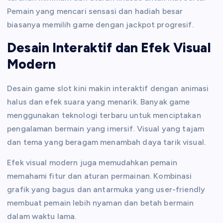
Pemain yang mencari sensasi dan hadiah besar
biasanya memilih game dengan jackpot progresif.
Desain Interaktif dan Efek Visual
Modern
Desain game slot kini makin interaktif dengan animasi
halus dan efek suara yang menarik. Banyak game
menggunakan teknologi terbaru untuk menciptakan
pengalaman bermain yang imersif. Visual yang tajam
dan tema yang beragam menambah daya tarik visual.
Efek visual modern juga memudahkan pemain
memahami fitur dan aturan permainan. Kombinasi
grafik yang bagus dan antarmuka yang user-friendly
membuat pemain lebih nyaman dan betah bermain
dalam waktu lama.