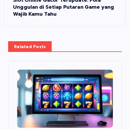
Unggulan di Setiap Putaran Game yang
n
Wajib Kamu Tahu
a
v
Related Posts
i
g
a
t
i
o