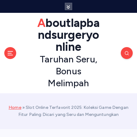
S
k
i
Aboutlapba
p
ndsurgeryo
t
o
nline
c
o
Taruhan Seru,
n
t
Bonus
e
Melimpah
n
t
Home
»
Slot Online Terfavorit 2025: Koleksi Game Dengan
Fitur Paling Dicari yang Seru dan Menguntungkan