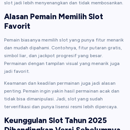
slot jadi lebih menyenangkan dan tidak membosankan.
Alasan Pemain Memilih Slot
Favorit
Pemain biasanya memilih slot yang punya fitur menarik
dan mudah dipahami. Contohnya, fitur putaran gratis,
simbol liar, dan jackpot progresif yang besar.
Permainan dengan tampilan visual yang menarik juga
jadi favorit.
Keamanan dan keadilan permainan juga jadi alasan
penting. Pemain ingin yakin hasil permainan acak dan
tidak bisa dimanipulasi. Jadi, slot yang sudah
terverifikasi dan punya lisensi resmi lebih dipercaya.
Keunggulan Slot Tahun 2025
Dibandingkan Versi Sebelumnya