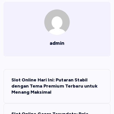
admin
P
Slot Online Hari Ini: Putaran Stabil
o
dengan Tema Premium Terbaru untuk
Menang Maksimal
s
t
Slot Online Gacor Terupdate: Pola