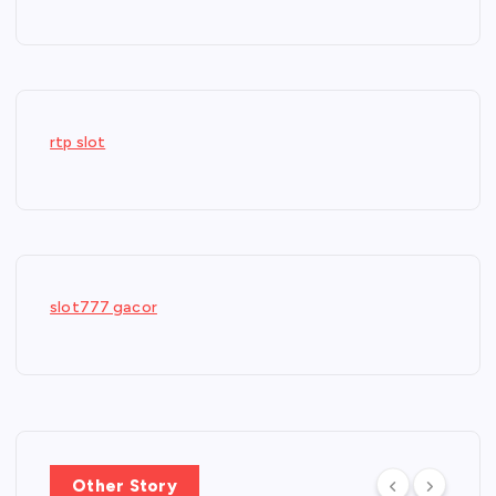
rtp slot
slot777 gacor
Other Story