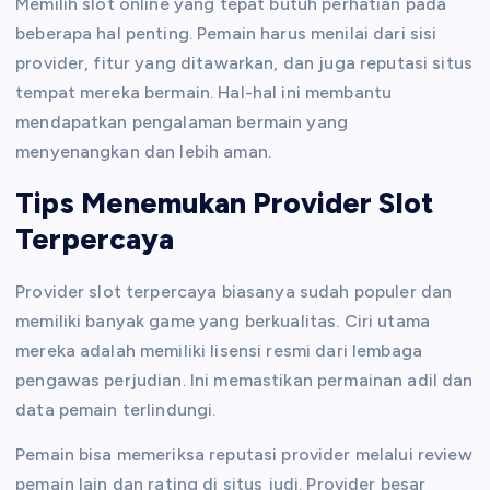
Memilih slot online yang tepat butuh perhatian pada
beberapa hal penting. Pemain harus menilai dari sisi
provider, fitur yang ditawarkan, dan juga reputasi situs
tempat mereka bermain. Hal-hal ini membantu
mendapatkan pengalaman bermain yang
menyenangkan dan lebih aman.
Tips Menemukan Provider Slot
Terpercaya
Provider slot terpercaya biasanya sudah populer dan
memiliki banyak game yang berkualitas. Ciri utama
mereka adalah memiliki lisensi resmi dari lembaga
pengawas perjudian. Ini memastikan permainan adil dan
data pemain terlindungi.
Pemain bisa memeriksa reputasi provider melalui review
pemain lain dan rating di situs judi. Provider besar