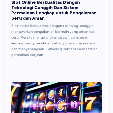
Slot Online Berkualitas Dengan
Teknologi Canggih Dan Sistem
Permainan Lengkap untuk Pengalaman
Seru dan Aman
Slot online berkualitas dengan teknologi canggih
menawarkan pengalaman bermain yang aman dan
seru. Mereka menggunakan sistem permainan
lengkap yang membuat setiap putaran terasa adil
dan menyenangkan. Teknologi terbaru memastikan
permainan berjalan…