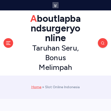
S
k
i
Aboutlapba
p
ndsurgeryo
t
o
nline
c
o
Taruhan Seru,
n
t
Bonus
e
Melimpah
n
t
Home
»
Slot Online Indonesia