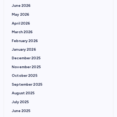
June 2026
May 2026
April 2026
March 2026
February 2026
January 2026
December 2025
November 2025
October 2025
September 2025
August 2025
July 2025
June 2025