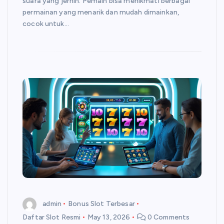
suara yang jernih. Pemain bisa menikmati berbagai
permainan yang menarik dan mudah dimainkan,
cocok untuk…
admin
Bonus Slot Terbesar
Daftar Slot Resmi
May 13, 2026
0 Comments