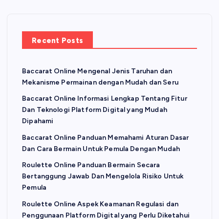
p
a
Recent Posts
g
Baccarat Online Mengenal Jenis Taruhan dan
i
Mekanisme Permainan dengan Mudah dan Seru
n
Baccarat Online Informasi Lengkap Tentang Fitur
Dan Teknologi Platform Digital yang Mudah
a
Dipahami
Baccarat Online Panduan Memahami Aturan Dasar
t
Dan Cara Bermain Untuk Pemula Dengan Mudah
Roulette Online Panduan Bermain Secara
i
Bertanggung Jawab Dan Mengelola Risiko Untuk
Pemula
o
Roulette Online Aspek Keamanan Regulasi dan
Penggunaan Platform Digital yang Perlu Diketahui