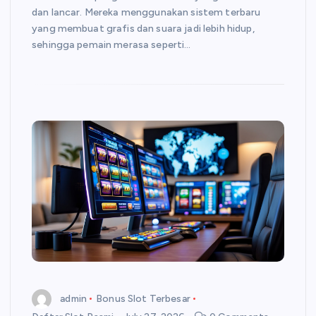
dan lancar. Mereka menggunakan sistem terbaru
yang membuat grafis dan suara jadi lebih hidup,
sehingga pemain merasa seperti…
admin
Bonus Slot Terbesar