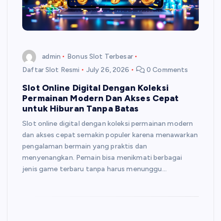
admin
Bonus Slot Terbesar
Daftar Slot Resmi
July 26, 2026
0 Comments
Slot Online Digital Dengan Koleksi
Permainan Modern Dan Akses Cepat
untuk Hiburan Tanpa Batas
Slot online digital dengan koleksi permainan modern
dan akses cepat semakin populer karena menawarkan
pengalaman bermain yang praktis dan
menyenangkan. Pemain bisa menikmati berbagai
jenis game terbaru tanpa harus menunggu…