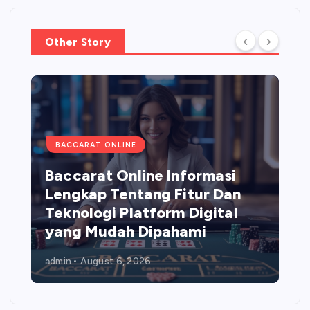
Other Story
BACCARAT ONLINE
Baccarat Online Informasi
Lengkap Tentang Fitur Dan
Teknologi Platform Digital
yang Mudah Dipahami
admin
August 6, 2026