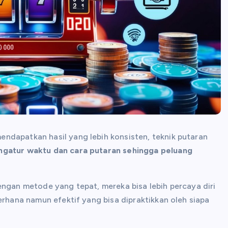
ndapatkan hasil yang lebih konsisten, teknik putaran
gatur waktu dan cara putaran sehingga peluang
engan metode yang tepat, mereka bisa lebih percaya diri
erhana namun efektif yang bisa dipraktikkan oleh siapa