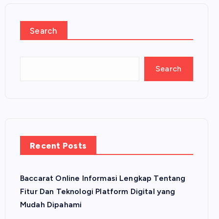
Search
Search
Recent Posts
Baccarat Online Informasi Lengkap Tentang
Fitur Dan Teknologi Platform Digital yang
Mudah Dipahami