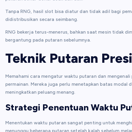
Tanpa RNG, hasil slot bisa diatur dan tidak adil bagi 
didistribusikan secara seimbang.
RNG bekerja terus-menerus, bahkan saat mesin tidak dimai
bergantung pada putaran sebelumnya.
Teknik Putaran Presi
Memahami cara mengatur waktu putaran dan mengenali p
permainan. Mereka juga perlu menetapkan batas modal dan
meningkatkan peluang menang.
Strategi Penentuan Waktu Pu
Menentukan waktu putaran sangat penting untuk menghin
menunggu beberapa putaran setelah kalah sebelum melan