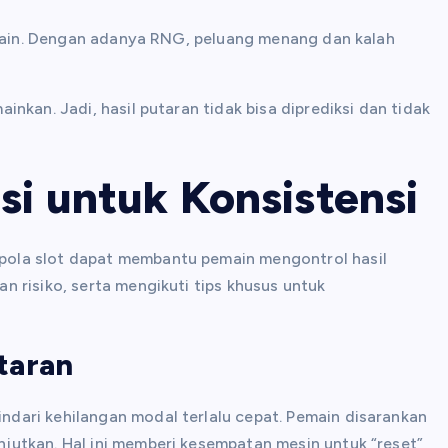
pemain. Dengan adanya RNG, peluang menang dan kalah
nkan. Jadi, hasil putaran tidak bisa diprediksi dan tidak
si untuk Konsistensi
ola slot dapat membantu pemain mengontrol hasil
 risiko, serta mengikuti tips khusus untuk
taran
dari kehilangan modal terlalu cepat. Pemain disarankan
jutkan. Hal ini memberi kesempatan mesin untuk “reset”