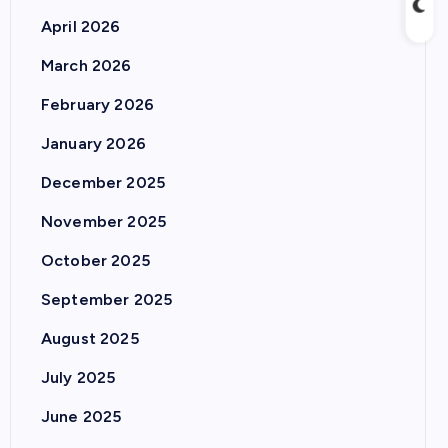
April 2026
March 2026
February 2026
January 2026
December 2025
November 2025
October 2025
September 2025
August 2025
July 2025
June 2025