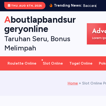
S
Trending News:
B
a
c
c
a
r
a
t
O
n
l
i
THU. AUG 6TH, 2026
k
i
Aboutlapbandsur
p
geryonline
t
o
Taruhan Seru, Bonus
c
Melimpah
o
n
t
Roulette Online
Slot Online
Togel Online
Pok
e
n
t
Home
»
Slot Online P