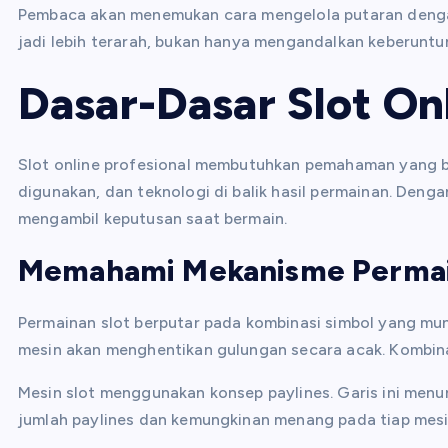
Pembaca akan menemukan cara mengelola putaran denga
jadi lebih terarah, bukan hanya mengandalkan keberunt
Dasar-Dasar Slot Onl
Slot online profesional membutuhkan pemahaman yang ba
digunakan, dan teknologi di balik hasil permainan. Dengan
mengambil keputusan saat bermain.
Memahami Mekanisme Permai
Permainan slot berputar pada kombinasi simbol yang mu
mesin akan menghentikan gulungan secara acak. Kombi
Mesin slot menggunakan konsep paylines. Garis ini men
jumlah paylines dan kemungkinan menang pada tiap mesi