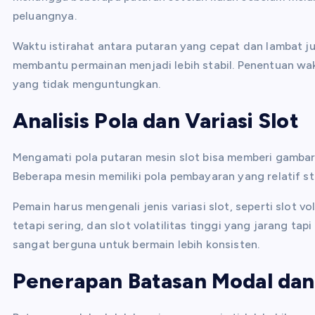
peluangnya.
Waktu istirahat antara putaran yang cepat dan lambat ju
membantu permainan menjadi lebih stabil. Penentuan wa
yang tidak menguntungkan.
Analisis Pola dan Variasi Slot
Mengamati pola putaran mesin slot bisa memberi gamba
Beberapa mesin memiliki pola pembayaran yang relatif sta
Pemain harus mengenali jenis variasi slot, seperti slot 
tetapi sering, dan slot volatilitas tinggi yang jarang ta
sangat berguna untuk bermain lebih konsisten.
Penerapan Batasan Modal dan 