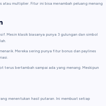
s atau multiplier. Fitur ini bisa menambah peluang menang
n
esif. Mesin klasik biasanya punya 3 gulungan dan simbol
dah.
menarik. Mereka sering punya fitur bonus dan paylines
iasi.
kpot terus bertambah sampai ada yang menang. Meskipun
ng menentukan hasil putaran. Ini membuat setiap