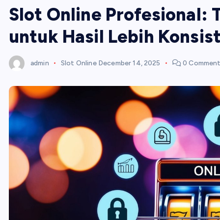
Slot Online Profesional: 
untuk Hasil Lebih Konsi
admin
Slot Online
December 14, 2025
0 Comment