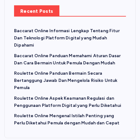
Recent Posts
Baccarat Online Informasi Lengkap Tentang Fitur
Dan Teknologi Platform Digital yang Mudah
Dipahami
Baccarat Online Panduan Memahami Aturan Dasar
Dan Cara Bermain Untuk Pemula Dengan Mudah
Roulette Online Panduan Bermain Secara
Bertanggung Jawab Dan Mengelola Risiko Untuk
Pemula
Roulette Online Aspek Keamanan Regulasi dan
Penggunaan Platform Digital yang Perlu Diketahui
Roulette Online Mengenal Istilah Penting yang
Perlu Diketahui Pemula dengan Mudah dan Cepat