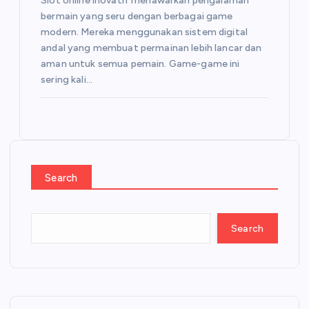
Slot online inovatif menawarkan pengalaman
bermain yang seru dengan berbagai game
modern. Mereka menggunakan sistem digital
andal yang membuat permainan lebih lancar dan
aman untuk semua pemain. Game-game ini
sering kali…
Search
Search