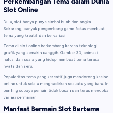
Perkembangan Tema dalam Dunia
Slot Online
Dulu, slot hanya punya simbol buah dan angka.
Sekarang, banyak pengembang game fokus membuat
tema yang kreatif dan bervariasi.
Tema di slot online berkembang karena teknologi
grafik yang semakin canggih. Gambar 3D, animasi
halus, dan suara yang hidup membuat tema terasa
nyata dan seru.
Popularitas tema yang kereatif juga mendorong kasino
online untuk selalu menghadirkan sesuatu yang baru. Ini
penting supaya pemain tidak bosan dan terus mencoba
variasi permainan.
Manfaat Bermain Slot Bertema