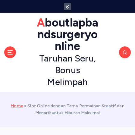
S
k
i
Aboutlapba
p
ndsurgeryo
t
o
nline
c
o
Taruhan Seru,
n
t
Bonus
e
Melimpah
n
t
Home
»
Slot Online dengan Tema Permainan Kreatif dan
Menarik untuk Hiburan Maksimal