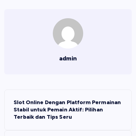
admin
P
Slot Online Dengan Platform Permainan
o
Stabil untuk Pemain Aktif: Pilihan
Terbaik dan Tips Seru
s