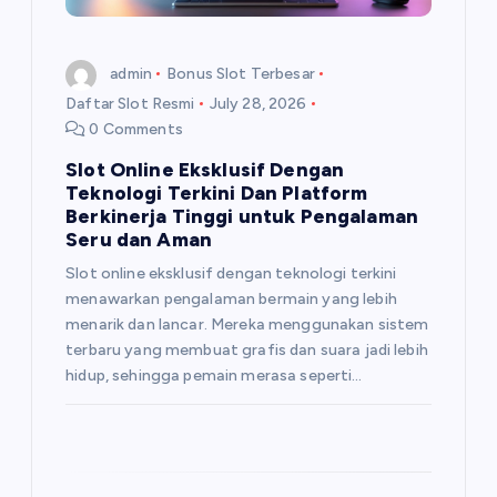
o
n
admin
Bonus Slot Terbesar
Daftar Slot Resmi
July 28, 2026
0 Comments
Slot Online Eksklusif Dengan
Teknologi Terkini Dan Platform
Berkinerja Tinggi untuk Pengalaman
Seru dan Aman
Slot online eksklusif dengan teknologi terkini
menawarkan pengalaman bermain yang lebih
menarik dan lancar. Mereka menggunakan sistem
terbaru yang membuat grafis dan suara jadi lebih
hidup, sehingga pemain merasa seperti…