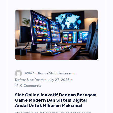
admin
Bonus Slot Terbesar
Daftar Slot Resmi
July 27, 2026
0 Comments
Slot Online Inovatif Dengan Beragam
Game Modern Dan Sistem Digital
Andal Untuk Hiburan Maksimal