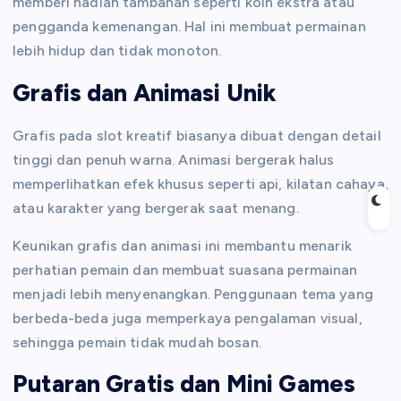
memberi hadiah tambahan seperti koin ekstra atau
pengganda kemenangan. Hal ini membuat permainan
lebih hidup dan tidak monoton.
Grafis dan Animasi Unik
Grafis pada slot kreatif biasanya dibuat dengan detail
tinggi dan penuh warna. Animasi bergerak halus
memperlihatkan efek khusus seperti api, kilatan cahaya,
atau karakter yang bergerak saat menang.
Keunikan grafis dan animasi ini membantu menarik
perhatian pemain dan membuat suasana permainan
menjadi lebih menyenangkan. Penggunaan tema yang
berbeda-beda juga memperkaya pengalaman visual,
sehingga pemain tidak mudah bosan.
Putaran Gratis dan Mini Games