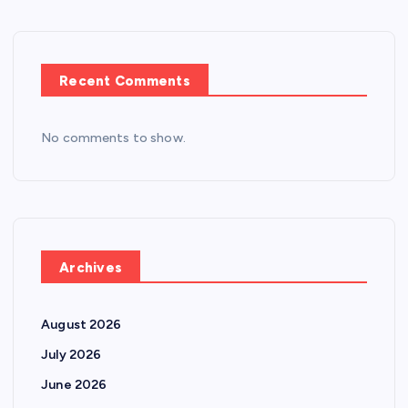
Recent Comments
No comments to show.
Archives
August 2026
July 2026
June 2026