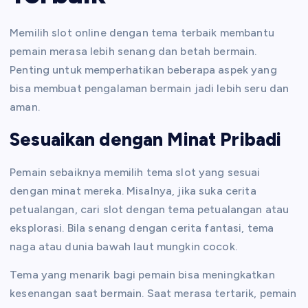
Memilih slot online dengan tema terbaik membantu
pemain merasa lebih senang dan betah bermain.
Penting untuk memperhatikan beberapa aspek yang
bisa membuat pengalaman bermain jadi lebih seru dan
aman.
Sesuaikan dengan Minat Pribadi
Pemain sebaiknya memilih tema slot yang sesuai
dengan minat mereka. Misalnya, jika suka cerita
petualangan, cari slot dengan tema petualangan atau
eksplorasi. Bila senang dengan cerita fantasi, tema
naga atau dunia bawah laut mungkin cocok.
Tema yang menarik bagi pemain bisa meningkatkan
kesenangan saat bermain. Saat merasa tertarik, pemain