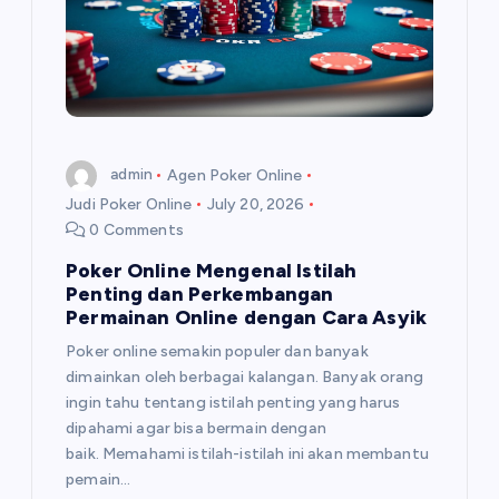
admin
Agen Poker Online
Judi Poker Online
July 20, 2026
0 Comments
Poker Online Mengenal Istilah
Penting dan Perkembangan
Permainan Online dengan Cara Asyik
Poker online semakin populer dan banyak
dimainkan oleh berbagai kalangan. Banyak orang
ingin tahu tentang istilah penting yang harus
dipahami agar bisa bermain dengan
baik. Memahami istilah-istilah ini akan membantu
pemain…