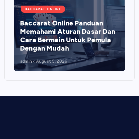
BACCARAT ONLINE
Baccarat Online Panduan
Memahami Aturan Dasar Dan
Cara Bermain Untuk Pemula
Dengan Mudah
admin
August 5, 2026