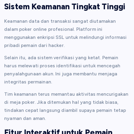
Sistem Keamanan Tingkat Tinggi
Keamanan data dan transaksi sangat diutamakan
dalam poker online profesional. Platform ini
menggunakan enkripsi SSL untuk melindungi informasi
pribadi pemain dari hacker.
Selain itu, ada sistem verifikasi yang ketat. Pemain
harus melewati proses identifikasi untuk mencegah
penyalahgunaan akun. Ini juga membantu menjaga
integritas permainan.
Tim keamanan terus memantau aktivitas mencurigakan
di meja poker. Jika ditemukan hal yang tidak biasa,
tindakan cepat langsung diambil supaya pemain tetap
nyaman dan aman.
Fitur Interaktif untuk Pemain