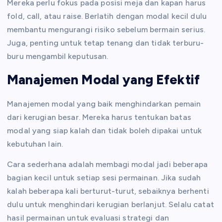
Mereka perlu fokus pada posisi meja dan kapan harus
fold, call, atau raise. Berlatih dengan modal kecil dulu
membantu mengurangi risiko sebelum bermain serius.
Juga, penting untuk tetap tenang dan tidak terburu-
buru mengambil keputusan.
Manajemen Modal yang Efektif
Manajemen modal yang baik menghindarkan pemain
dari kerugian besar. Mereka harus tentukan batas
modal yang siap kalah dan tidak boleh dipakai untuk
kebutuhan lain.
Cara sederhana adalah membagi modal jadi beberapa
bagian kecil untuk setiap sesi permainan. Jika sudah
kalah beberapa kali berturut-turut, sebaiknya berhenti
dulu untuk menghindari kerugian berlanjut. Selalu catat
hasil permainan untuk evaluasi strategi dan