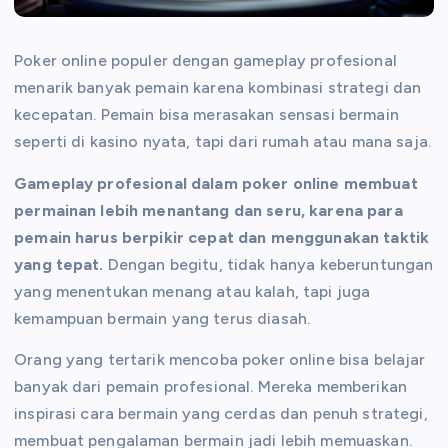
Poker online populer dengan gameplay profesional
menarik banyak pemain karena kombinasi strategi dan
kecepatan. Pemain bisa merasakan sensasi bermain
seperti di kasino nyata, tapi dari rumah atau mana saja.
Gameplay profesional dalam poker online membuat
permainan lebih menantang dan seru, karena para
pemain harus berpikir cepat dan menggunakan taktik
yang tepat.
Dengan begitu, tidak hanya keberuntungan
yang menentukan menang atau kalah, tapi juga
kemampuan bermain yang terus diasah.
Orang yang tertarik mencoba poker online bisa belajar
banyak dari pemain profesional. Mereka memberikan
inspirasi cara bermain yang cerdas dan penuh strategi,
membuat pengalaman bermain jadi lebih memuaskan.