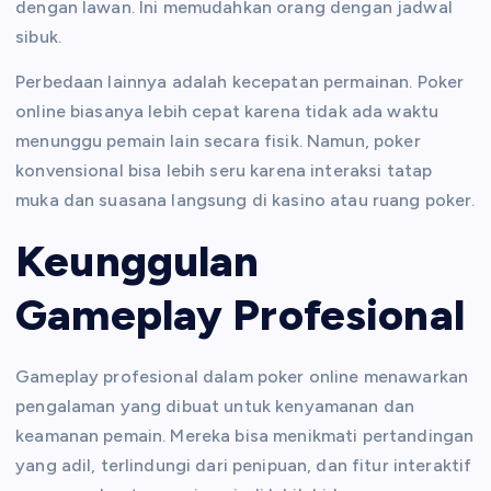
dengan lawan. Ini memudahkan orang dengan jadwal
sibuk.
Perbedaan lainnya adalah kecepatan permainan. Poker
online biasanya lebih cepat karena tidak ada waktu
menunggu pemain lain secara fisik. Namun, poker
konvensional bisa lebih seru karena interaksi tatap
muka dan suasana langsung di kasino atau ruang poker.
Keunggulan
Gameplay Profesional
Gameplay profesional dalam poker online menawarkan
pengalaman yang dibuat untuk kenyamanan dan
keamanan pemain. Mereka bisa menikmati pertandingan
yang adil, terlindungi dari penipuan, dan fitur interaktif