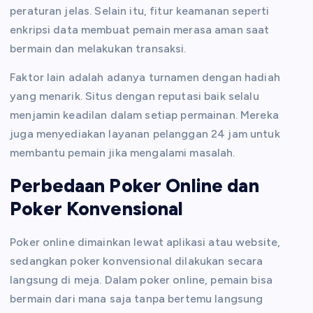
peraturan jelas. Selain itu, fitur keamanan seperti
enkripsi data membuat pemain merasa aman saat
bermain dan melakukan transaksi.
Faktor lain adalah adanya turnamen dengan hadiah
yang menarik. Situs dengan reputasi baik selalu
menjamin keadilan dalam setiap permainan. Mereka
juga menyediakan layanan pelanggan 24 jam untuk
membantu pemain jika mengalami masalah.
Perbedaan Poker Online dan
Poker Konvensional
Poker online dimainkan lewat aplikasi atau website,
sedangkan poker konvensional dilakukan secara
langsung di meja. Dalam poker online, pemain bisa
bermain dari mana saja tanpa bertemu langsung