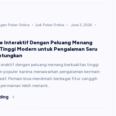
gen Poker Online
Judi Poker Online
June 3, 2026
ne Interaktif Dengan Peluang Menang
s Tinggi Modern untuk Pengalaman Seru
ntungkan
nteraktif dengan peluang menang berkualitas tinggi
n populer karena menawarkan pengalaman bermain
adil. Pemain bisa menikmati berbagai fitur canggih
permainan lebih menarik…
ding