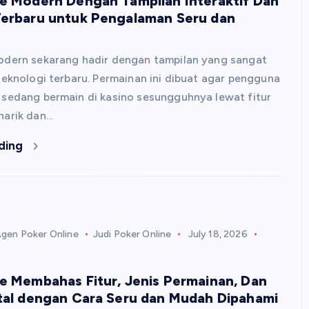
e Modern Dengan Tampilan Interaktif Dan
Terbaru untuk Pengalaman Seru dan
odern sekarang hadir dengan tampilan yang sangat
 teknologi terbaru. Permainan ini dibuat agar pengguna
 sedang bermain di kasino sesungguhnya lewat fitur
narik dan…
ding
gen Poker Online
Judi Poker Online
July 18, 2026
e Membahas Fitur, Jenis Permainan, Dan
tal dengan Cara Seru dan Mudah Dipahami