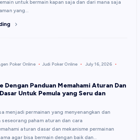
main untuk bermain kapan saja dan dari mana saja
laman yang…
ding
gen Poker Online
Judi Poker Online
July 16, 2026
ne Dengan Panduan Memahami Aturan Dan
Dasar Untuk Pemula yang Seru dan
bisa menjadi permainan yang menyenangkan dan
a seseorang paham aturan dan cara
emahami aturan dasar dan mekanisme permainan
tama agar bisa bermain dengan baik dan…