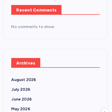
Recent Comments
No comments to show.
Archives
August 2026
July 2026
June 2026
May 2026