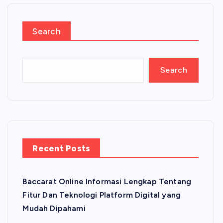
Search
Search
Recent Posts
Baccarat Online Informasi Lengkap Tentang
Fitur Dan Teknologi Platform Digital yang
Mudah Dipahami