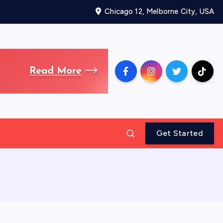
Chicago 12, Melborne City, USA
Get Started