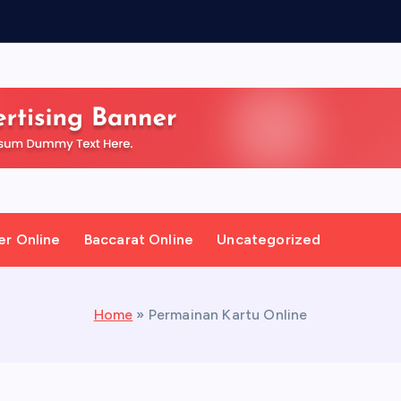
n
e
er Online
Baccarat Online
Uncategorized
Home
»
Permainan Kartu Online