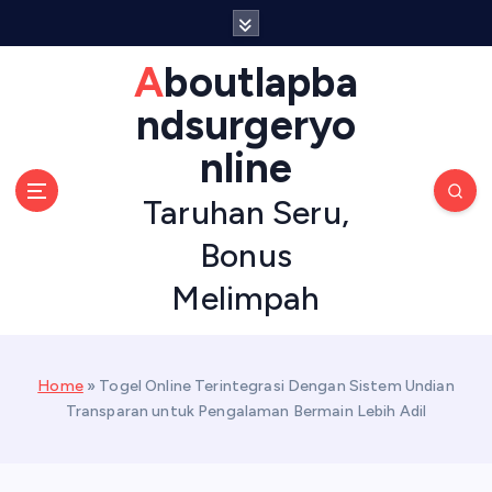
S
k
i
Aboutlapba
p
ndsurgeryo
t
o
nline
c
o
Taruhan Seru,
n
t
Bonus
e
Melimpah
n
t
Home
»
Togel Online Terintegrasi Dengan Sistem Undian
Transparan untuk Pengalaman Bermain Lebih Adil