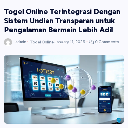
Togel Online Terintegrasi Dengan
Sistem Undian Transparan untuk
Pengalaman Bermain Lebih Adil
admin
Togel Online
January 11, 2026
0 Comments