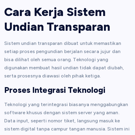
Cara Kerja Sistem
Undian Transparan
Sistem undian transparan dibuat untuk memastikan
setiap proses pengundian berjalan secara jujur dan
bisa dilihat oleh semua orang. Teknologi yang
digunakan membuat hasil undian tidak dapat diubah,
serta prosesnya diawasi oleh pihak ketiga.
Proses Integrasi Teknologi
Teknologi yang terintegrasi biasanya menggabungkan
software khusus dengan sistem server yang aman.
Data input, seperti nomor tiket, langsung masuk ke
sistem digital tanpa campur tangan manusia. Sistem ini