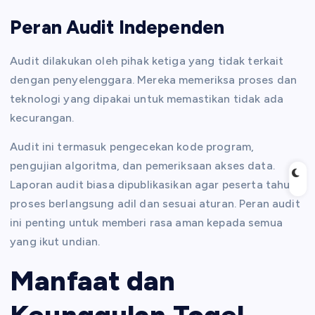
Peran Audit Independen
Audit dilakukan oleh pihak ketiga yang tidak terkait
dengan penyelenggara. Mereka memeriksa proses dan
teknologi yang dipakai untuk memastikan tidak ada
kecurangan.
Audit ini termasuk pengecekan kode program,
pengujian algoritma, dan pemeriksaan akses data.
Laporan audit biasa dipublikasikan agar peserta tahu
proses berlangsung adil dan sesuai aturan. Peran audit
ini penting untuk memberi rasa aman kepada semua
yang ikut undian.
Manfaat dan
Keunggulan Togel