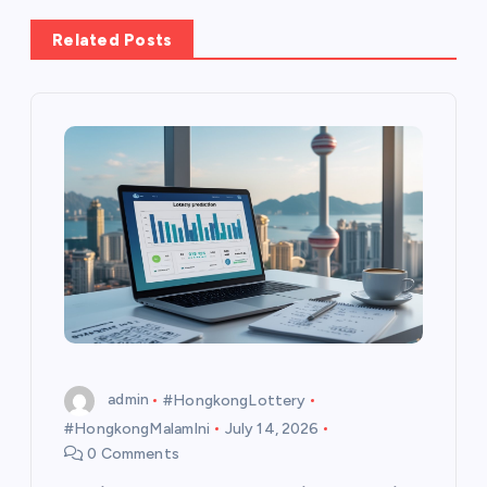
i
Related Posts
g
a
t
i
o
n
admin
#HongkongLottery
#HongkongMalamIni
July 14, 2026
0 Comments