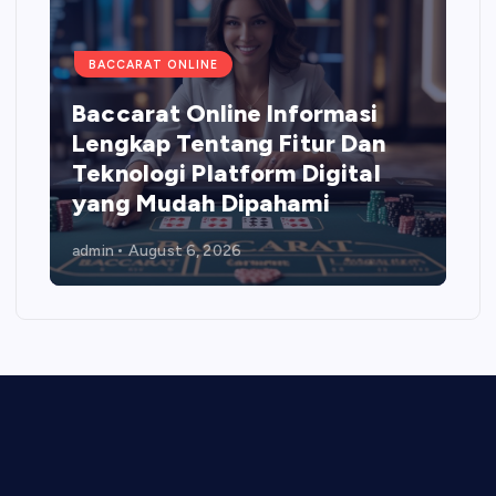
BACCARAT ONLINE
Baccarat Online Informasi
Lengkap Tentang Fitur Dan
Teknologi Platform Digital
yang Mudah Dipahami
admin
August 6, 2026