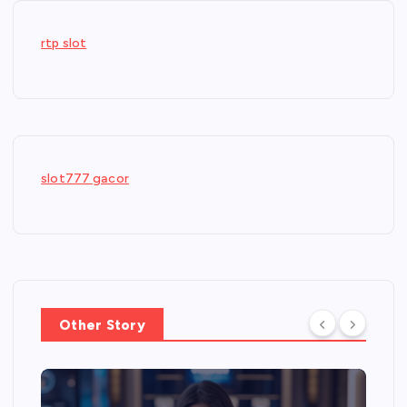
rtp slot
slot777 gacor
Other Story