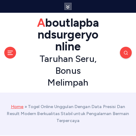
S
k
i
Aboutlapba
p
ndsurgeryo
t
o
nline
c
o
Taruhan Seru,
n
t
Bonus
e
Melimpah
n
t
Home
»
Togel Online Unggulan Dengan Data Presisi Dan
Result Modern Berkualitas Stabil untuk Pengalaman Bermain
Terpercaya