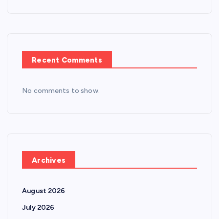
Recent Comments
No comments to show.
Archives
August 2026
July 2026