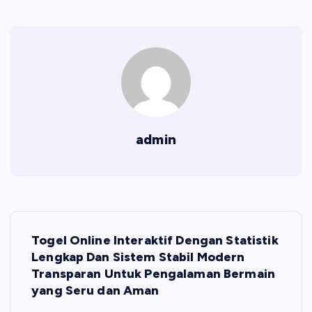
admin
P
Togel Online Interaktif Dengan Statistik
o
Lengkap Dan Sistem Stabil Modern
Transparan Untuk Pengalaman Bermain
s
yang Seru dan Aman