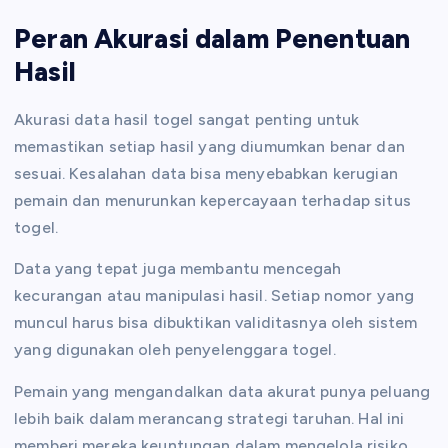
Peran Akurasi dalam Penentuan
Hasil
Akurasi data hasil togel sangat penting untuk
memastikan setiap hasil yang diumumkan benar dan
sesuai. Kesalahan data bisa menyebabkan kerugian
pemain dan menurunkan kepercayaan terhadap situs
togel.
Data yang tepat juga membantu mencegah
kecurangan atau manipulasi hasil. Setiap nomor yang
muncul harus bisa dibuktikan validitasnya oleh sistem
yang digunakan oleh penyelenggara togel.
Pemain yang mengandalkan data akurat punya peluang
lebih baik dalam merancang strategi taruhan. Hal ini
memberi mereka keuntungan dalam mengelola risiko