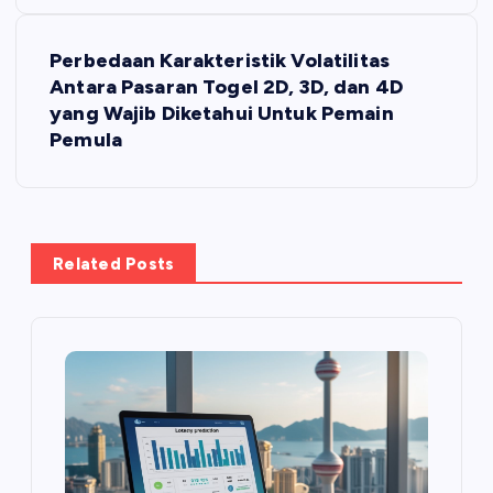
t
Perbedaan Karakteristik Volatilitas
n
Antara Pasaran Togel 2D, 3D, dan 4D
yang Wajib Diketahui Untuk Pemain
a
Pemula
v
i
Related Posts
g
a
t
i