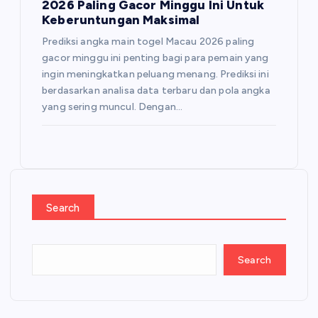
2026 Paling Gacor Minggu Ini Untuk
Keberuntungan Maksimal
Prediksi angka main togel Macau 2026 paling
gacor minggu ini penting bagi para pemain yang
ingin meningkatkan peluang menang. Prediksi ini
berdasarkan analisa data terbaru dan pola angka
yang sering muncul. Dengan…
Search
Search