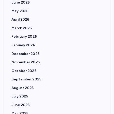
June 2026
May 2026
April 2026
March 2026
February 2026
January 2026
December 2025
November 2025
October 2025
September 2025
August 2025
July 2025
June 2025
May 2025