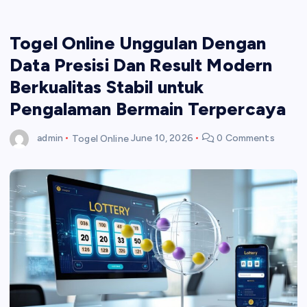
Togel Online Unggulan Dengan
Data Presisi Dan Result Modern
Berkualitas Stabil untuk
Pengalaman Bermain Terpercaya
admin
Togel Online
June 10, 2026
0 Comments