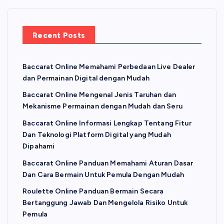
Recent Posts
Baccarat Online Memahami Perbedaan Live Dealer
dan Permainan Digital dengan Mudah
Baccarat Online Mengenal Jenis Taruhan dan
Mekanisme Permainan dengan Mudah dan Seru
Baccarat Online Informasi Lengkap Tentang Fitur
Dan Teknologi Platform Digital yang Mudah
Dipahami
Baccarat Online Panduan Memahami Aturan Dasar
Dan Cara Bermain Untuk Pemula Dengan Mudah
Roulette Online Panduan Bermain Secara
Bertanggung Jawab Dan Mengelola Risiko Untuk
Pemula