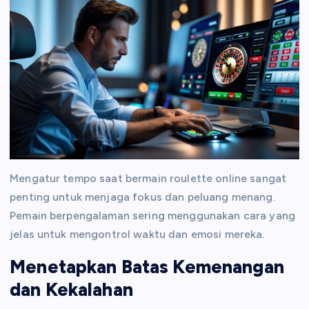
Mengatur tempo saat bermain roulette online sangat
penting untuk menjaga fokus dan peluang menang.
Pemain berpengalaman sering menggunakan cara yang
jelas untuk mengontrol waktu dan emosi mereka.
Menetapkan Batas Kemenangan
dan Kekalahan