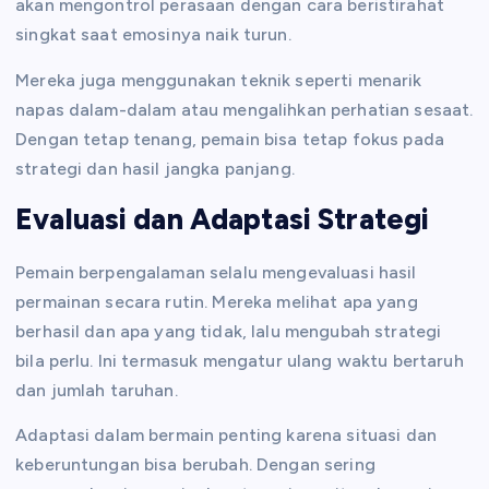
akan mengontrol perasaan dengan cara beristirahat
singkat saat emosinya naik turun.
Mereka juga menggunakan teknik seperti menarik
napas dalam-dalam atau mengalihkan perhatian sesaat.
Dengan tetap tenang, pemain bisa tetap fokus pada
strategi dan hasil jangka panjang.
Evaluasi dan Adaptasi Strategi
Pemain berpengalaman selalu mengevaluasi hasil
permainan secara rutin. Mereka melihat apa yang
berhasil dan apa yang tidak, lalu mengubah strategi
bila perlu. Ini termasuk mengatur ulang waktu bertaruh
dan jumlah taruhan.
Adaptasi dalam bermain penting karena situasi dan
keberuntungan bisa berubah. Dengan sering