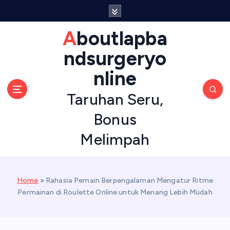
S
k
i
Aboutlapba
p
ndsurgeryo
t
o
nline
c
o
Taruhan Seru,
n
t
Bonus
e
Melimpah
n
t
Home
»
Rahasia Pemain Berpengalaman Mengatur Ritme
Permainan di Roulette Online untuk Menang Lebih Mudah