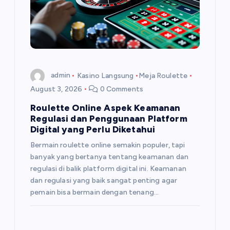
admin
Kasino Langsung
Meja Roulette
August 3, 2026
0 Comments
Roulette Online Aspek Keamanan
Regulasi dan Penggunaan Platform
Digital yang Perlu Diketahui
Bermain roulette online semakin populer, tapi
banyak yang bertanya tentang keamanan dan
regulasi di balik platform digital ini. Keamanan
dan regulasi yang baik sangat penting agar
pemain bisa bermain dengan tenang…