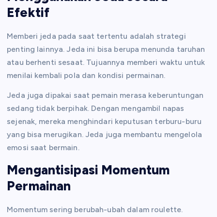
Efektif
Memberi jeda pada saat tertentu adalah strategi
penting lainnya. Jeda ini bisa berupa menunda taruhan
atau berhenti sesaat. Tujuannya memberi waktu untuk
menilai kembali pola dan kondisi permainan.
Jeda juga dipakai saat pemain merasa keberuntungan
sedang tidak berpihak. Dengan mengambil napas
sejenak, mereka menghindari keputusan terburu-buru
yang bisa merugikan. Jeda juga membantu mengelola
emosi saat bermain.
Mengantisipasi Momentum
Permainan
Momentum sering berubah-ubah dalam roulette.