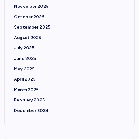
November 2025
October 2025
September 2025
August 2025
July 2025
June 2025
May 2025
April 2025
March 2025
February 2025
December 2024