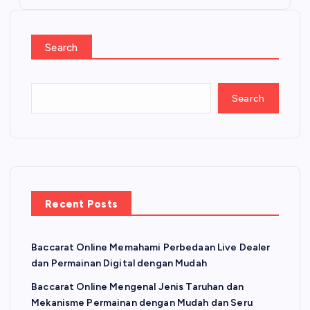
Search
Search
Recent Posts
Baccarat Online Memahami Perbedaan Live Dealer
dan Permainan Digital dengan Mudah
Baccarat Online Mengenal Jenis Taruhan dan
Mekanisme Permainan dengan Mudah dan Seru