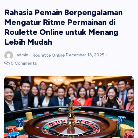
Rahasia Pemain Berpengalaman
Mengatur Ritme Permainan di
Roulette Online untuk Menang
Lebih Mudah
admin
Roulette Online
December 18, 2025
0 Comments