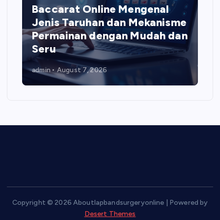
Baccarat Online Mengenal
Jenis Taruhan dan Mekanisme
Permainan dengan Mudah dan
Seru
admin
August 7, 2026
Copyright © 2026 Aboutlapbandsurgeryonline | Powered by
Desert Themes