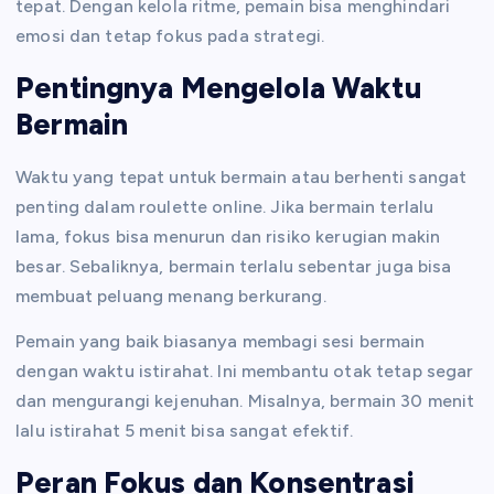
tepat. Dengan kelola ritme, pemain bisa menghindari
emosi dan tetap fokus pada strategi.
Pentingnya Mengelola Waktu
Bermain
Waktu yang tepat untuk bermain atau berhenti sangat
penting dalam roulette online. Jika bermain terlalu
lama, fokus bisa menurun dan risiko kerugian makin
besar. Sebaliknya, bermain terlalu sebentar juga bisa
membuat peluang menang berkurang.
Pemain yang baik biasanya membagi sesi bermain
dengan waktu istirahat. Ini membantu otak tetap segar
dan mengurangi kejenuhan. Misalnya, bermain 30 menit
lalu istirahat 5 menit bisa sangat efektif.
Peran Fokus dan Konsentrasi