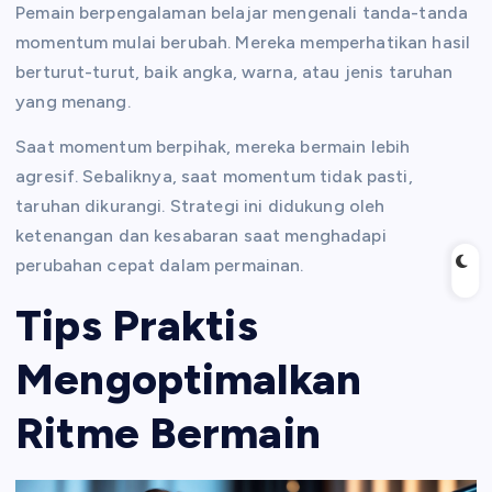
Pemain berpengalaman belajar mengenali tanda-tanda
momentum mulai berubah. Mereka memperhatikan hasil
berturut-turut, baik angka, warna, atau jenis taruhan
yang menang.
Saat momentum berpihak, mereka bermain lebih
agresif. Sebaliknya, saat momentum tidak pasti,
taruhan dikurangi. Strategi ini didukung oleh
ketenangan dan kesabaran saat menghadapi
perubahan cepat dalam permainan.
Tips Praktis
Mengoptimalkan
Ritme Bermain