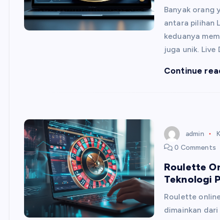
Banyak orang y
antara pilihan 
keduanya memi
juga unik. Live
Continue rea
admin
K
0 Comments
Roulette On
Teknologi P
Roulette onlin
dimainkan dari