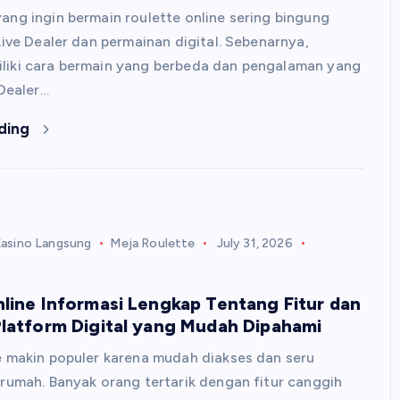
ang ingin bermain roulette online sering bingung
Live Dealer dan permainan digital. Sebenarnya,
liki cara bermain yang berbeda dan pengalaman yang
 Dealer…
ding
asino Langsung
Meja Roulette
July 31, 2026
line Informasi Lengkap Tentang Fitur dan
latform Digital yang Mudah Dipahami
e makin populer karena mudah diakses dan seru
 rumah. Banyak orang tertarik dengan fitur canggih