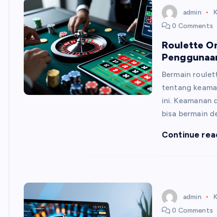
admin
K
0 Comments
Roulette O
Penggunaan 
Bermain roulet
tentang keaman
ini. Keamanan 
bisa bermain 
Continue rea
admin
K
0 Comments