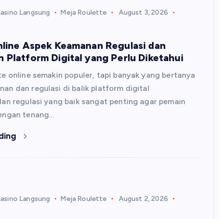
asino Langsung
Meja Roulette
August 3, 2026
nline Aspek Keamanan Regulasi dan
Platform Digital yang Perlu Diketahui
te online semakin populer, tapi banyak yang bertanya
an dan regulasi di balik platform digital
dan regulasi yang baik sangat penting agar pemain
dengan tenang…
ding
asino Langsung
Meja Roulette
August 2, 2026