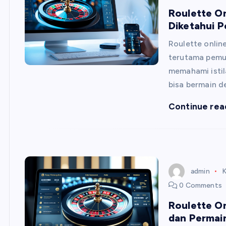
Roulette On
Diketahui 
Roulette onlin
terutama pemu
memahami isti
bisa bermain de
Continue rea
admin
K
0 Comments
Roulette O
dan Permai