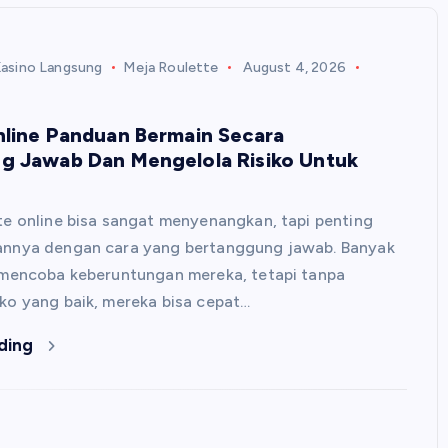
asino Langsung
Meja Roulette
August 4, 2026
nline Panduan Bermain Secara
g Jawab Dan Mengelola Risiko Untuk
te online bisa sangat menyenangkan, tapi penting
annya dengan cara yang bertanggung jawab. Banyak
 mencoba keberuntungan mereka, tetapi tanpa
ko yang baik, mereka bisa cepat…
ding