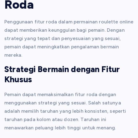
Roda
Penggunaan fitur roda dalam permainan roulette online
dapat memberikan keunggulan bagi pemain. Dengan
strategi yang tepat dan penyesuaian yang sesuai,
pemain dapat meningkatkan pengalaman bermain
mereka.
Strategi Bermain dengan Fitur
Khusus
Pemain dapat memaksimalkan fitur roda dengan
menggunakan strategi yang sesuai. Salah satunya
adalah memilih taruhan yang lebih konsisten, seperti
taruhan pada kolom atau dozen. Taruhan ini
menawarkan peluang lebih tinggi untuk menang.