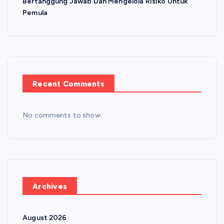
Bertanggung Jawab Dan Mengelola Risiko Untuk
Pemula
Recent Comments
No comments to show.
Archives
August 2026