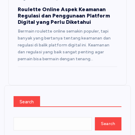
Roulette Online Aspek Keamanan
Regulasi dan Penggunaan Platform
Digital yang Perlu Diketahui
Bermain roulette online semakin populer, tapi
banyak yang bertanya tentang keamanan dan
regulasi di balik platform digital ini. Keamanan
dan regulasi yang baik sangat penting agar
pemain bisa bermain dengan tenang…
Search
Search