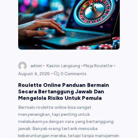
a
t
i
o
admin
Kasino Langsung
Meja Roulette
n
August 4, 2026
0 Comments
Roulette Online Panduan Bermain
Secara Bertanggung Jawab Dan
Mengelola Risiko Untuk Pemula
Bermain roulette online bisa sangat
menyenangkan, tapi penting untuk
melakukannya dengan cara yang bertanggung
jawab. Banyak orang tertarik mencoba
keberuntungan mereka, tetapi tanpa manajemen