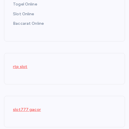
Togel Online
Slot Online
Baccarat Online
rtp slot
slot777 gacor