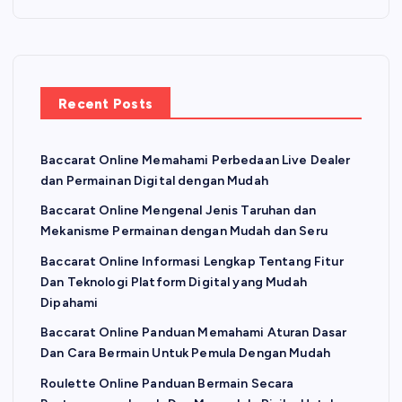
Recent Posts
Baccarat Online Memahami Perbedaan Live Dealer
dan Permainan Digital dengan Mudah
Baccarat Online Mengenal Jenis Taruhan dan
Mekanisme Permainan dengan Mudah dan Seru
Baccarat Online Informasi Lengkap Tentang Fitur
Dan Teknologi Platform Digital yang Mudah
Dipahami
Baccarat Online Panduan Memahami Aturan Dasar
Dan Cara Bermain Untuk Pemula Dengan Mudah
Roulette Online Panduan Bermain Secara