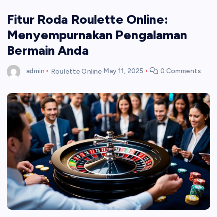
Fitur Roda Roulette Online:
Menyempurnakan Pengalaman
Bermain Anda
admin
Roulette Online
May 11, 2025
0 Comments