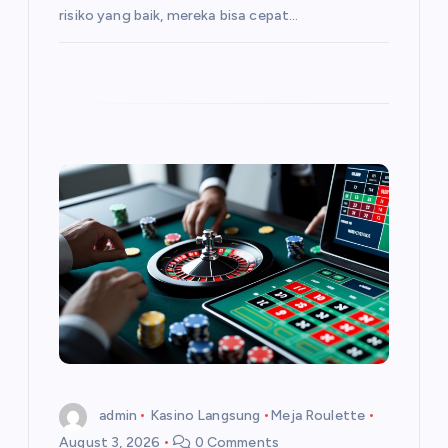
risiko yang baik, mereka bisa cepat…
admin
Kasino Langsung
Meja Roulette
August 3, 2026
0 Comments