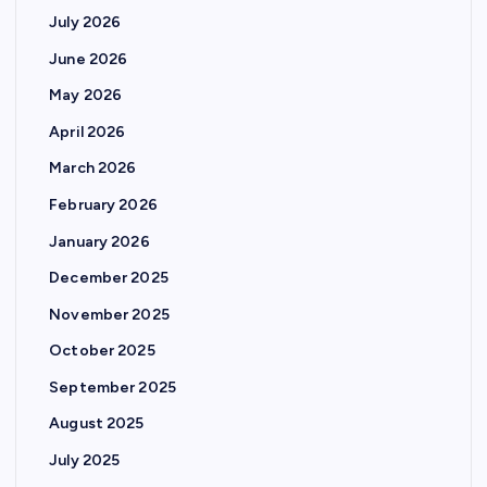
July 2026
June 2026
May 2026
April 2026
March 2026
February 2026
January 2026
December 2025
November 2025
October 2025
September 2025
August 2025
July 2025