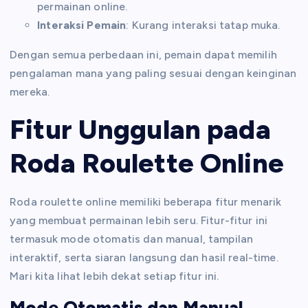
permainan online.
Interaksi Pemain
: Kurang interaksi tatap muka.
Dengan semua perbedaan ini, pemain dapat memilih
pengalaman mana yang paling sesuai dengan keinginan
mereka.
Fitur Unggulan pada
Roda Roulette Online
Roda roulette online memiliki beberapa fitur menarik
yang membuat permainan lebih seru. Fitur-fitur ini
termasuk mode otomatis dan manual, tampilan
interaktif, serta siaran langsung dan hasil real-time.
Mari kita lihat lebih dekat setiap fitur ini.