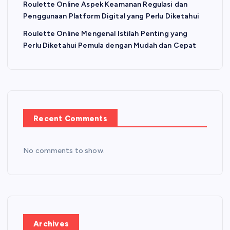
Roulette Online Aspek Keamanan Regulasi dan
Penggunaan Platform Digital yang Perlu Diketahui
Roulette Online Mengenal Istilah Penting yang
Perlu Diketahui Pemula dengan Mudah dan Cepat
Recent Comments
No comments to show.
Archives