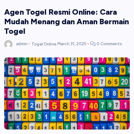
Agen Togel Resmi Online: Cara
Mudah Menang dan Aman Bermain
Togel
admin
Togel Online
March 31, 2025
0 Comments