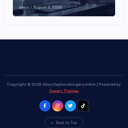
admin
August 5, 2026
Copyright © 2026 Aboutlapbandsurgeryonline | Powered by
Desert Themes
Back to Top