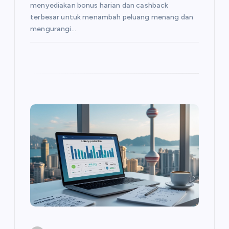
menyediakan bonus harian dan cashback
terbesar untuk menambah peluang menang dan
mengurangi…