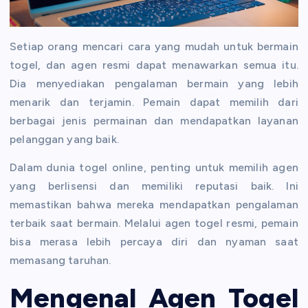
Setiap orang mencari cara yang mudah untuk bermain
togel, dan agen resmi dapat menawarkan semua itu.
Dia menyediakan pengalaman bermain yang lebih
menarik dan terjamin. Pemain dapat memilih dari
berbagai jenis permainan dan mendapatkan layanan
pelanggan yang baik.
Dalam dunia togel online, penting untuk memilih agen
yang berlisensi dan memiliki reputasi baik. Ini
memastikan bahwa mereka mendapatkan pengalaman
terbaik saat bermain. Melalui agen togel resmi, pemain
bisa merasa lebih percaya diri dan nyaman saat
memasang taruhan.
Mengenal Agen Togel