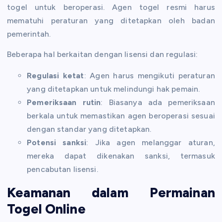
togel untuk beroperasi. Agen togel resmi harus
mematuhi peraturan yang ditetapkan oleh badan
pemerintah.
Beberapa hal berkaitan dengan lisensi dan regulasi:
Regulasi ketat
: Agen harus mengikuti peraturan
yang ditetapkan untuk melindungi hak pemain.
Pemeriksaan rutin
: Biasanya ada pemeriksaan
berkala untuk memastikan agen beroperasi sesuai
dengan standar yang ditetapkan.
Potensi sanksi
: Jika agen melanggar aturan,
mereka dapat dikenakan sanksi, termasuk
pencabutan lisensi.
Keamanan dalam Permainan
Togel Online