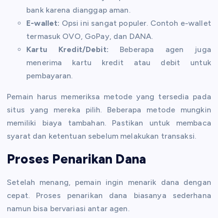
bank karena dianggap aman.
E-wallet:
Opsi ini sangat populer. Contoh e-wallet
termasuk OVO, GoPay, dan DANA.
Kartu Kredit/Debit:
Beberapa agen juga
menerima kartu kredit atau debit untuk
pembayaran.
Pemain harus memeriksa metode yang tersedia pada
situs yang mereka pilih. Beberapa metode mungkin
memiliki biaya tambahan. Pastikan untuk membaca
syarat dan ketentuan sebelum melakukan transaksi.
Proses Penarikan Dana
Setelah menang, pemain ingin menarik dana dengan
cepat. Proses penarikan dana biasanya sederhana
namun bisa bervariasi antar agen.