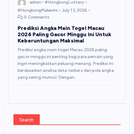
admin
#HongkongLottery
#HongkongMalamIni
July 13, 2026
0 Comments
Prediksi Angka Main Togel Macau
2026 Paling Gacor Minggu Ini Untuk
Keberuntungan Maksimal
Prediksi angka main togel Macau 2026 paling
gacor minggu ini penting bagi para pemain yang
ingin meningkatkan peluang menang. Prediksi ini
berdasarkan analisa data terbaru dan pola angka
yang sering muncul. Dengan…
Search