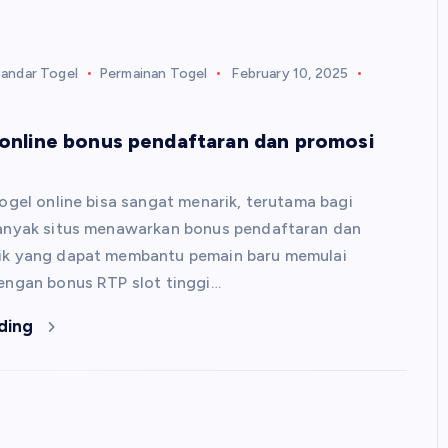
andar Togel
Permainan Togel
February 10, 2025
 online bonus pendaftaran dan promosi
togel online bisa sangat menarik, terutama bagi
Banyak situs menawarkan bonus pendaftaran dan
ik yang dapat membantu pemain baru memulai
engan bonus RTP slot tinggi…
ding