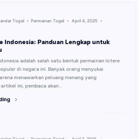
andar Togel
Permainan Togel
April 4, 2025
ne Indonesia: Panduan Lengkap untuk
u
ndonesia adalah salah satu bentuk permainan lotere
opuler di negara ini. Banyak orang menyukai
 karena menawarkan peluang menang yang
 artikel ini, pembaca akan…
ding