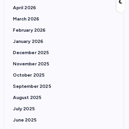
April 2026
March 2026
February 2026
January 2026
December 2025
November 2025
October 2025
September 2025
August 2025
July 2025
June 2025