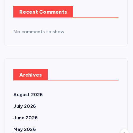
Recent Comments
No comments to show.
Archives
August 2026
July 2026
June 2026
May 2026