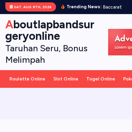
S
Trending News:
B
a
c
c
a
r
a
t
O
n
l
i
SAT. AUG 8TH, 2026
k
i
Aboutlapbandsur
p
geryonline
t
o
Taruhan Seru, Bonus
c
Melimpah
o
n
t
Roulette Online
Slot Online
Togel Online
Pok
e
n
t