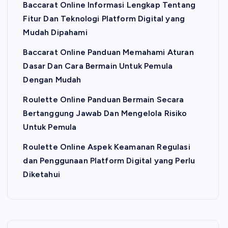
Baccarat Online Informasi Lengkap Tentang
Fitur Dan Teknologi Platform Digital yang
Mudah Dipahami
Baccarat Online Panduan Memahami Aturan
Dasar Dan Cara Bermain Untuk Pemula
Dengan Mudah
Roulette Online Panduan Bermain Secara
Bertanggung Jawab Dan Mengelola Risiko
Untuk Pemula
Roulette Online Aspek Keamanan Regulasi
dan Penggunaan Platform Digital yang Perlu
Diketahui