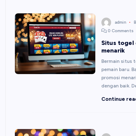
admin
B
0 Comments
Situs togel
menarik
Bermain situs 
pemain baru. 
promosi menar
dengan baik. D
Continue rea