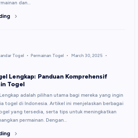
ermainan dan…
ding
andar Togel
Permainan Togel
March 30, 2025
gel Lengkap: Panduan Komprehensif
in Togel
Lengkap adalah pilihan utama bagi mereka yang ingin
 togel di Indonesia. Artikel ini menjelaskan berbagai
togel yang tersedia, serta tips untuk meningkatkan
angkan permainan. Dengan…
ding