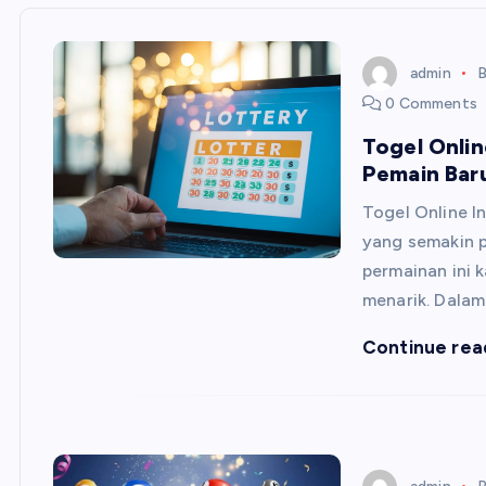
admin
B
0 Comments
Togel Onli
Pemain Bar
Togel Online I
yang semakin p
permainan ini
menarik. Dalam
Continue rea