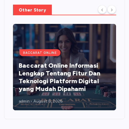
Other Story
BACCARAT ONLINE
Baccarat Online Informasi
Lengkap Tentang Fitur Dan
Teknologi Platform Digital
yang Mudah Dipahami
admin
August 6, 2026