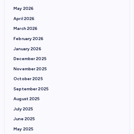
May 2026
April 2026
March 2026
February 2026
January 2026
December 2025
November 2025
October 2025
September 2025
August 2025
July 2025
June 2025
May 2025