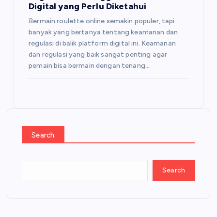
Digital yang Perlu Diketahui
Bermain roulette online semakin populer, tapi
banyak yang bertanya tentang keamanan dan
regulasi di balik platform digital ini. Keamanan
dan regulasi yang baik sangat penting agar
pemain bisa bermain dengan tenang…
Search
Search