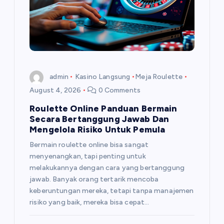
i
o
n
admin
Kasino Langsung
Meja Roulette
August 4, 2026
0 Comments
Roulette Online Panduan Bermain
Secara Bertanggung Jawab Dan
Mengelola Risiko Untuk Pemula
Bermain roulette online bisa sangat
menyenangkan, tapi penting untuk
melakukannya dengan cara yang bertanggung
jawab. Banyak orang tertarik mencoba
keberuntungan mereka, tetapi tanpa manajemen
risiko yang baik, mereka bisa cepat…