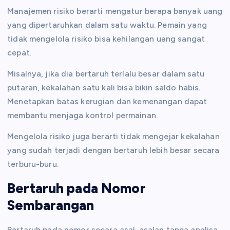
Manajemen risiko berarti mengatur berapa banyak uang
yang dipertaruhkan dalam satu waktu. Pemain yang
tidak mengelola risiko bisa kehilangan uang sangat
cepat.
Misalnya, jika dia bertaruh terlalu besar dalam satu
putaran, kekalahan satu kali bisa bikin saldo habis.
Menetapkan batas kerugian dan kemenangan dapat
membantu menjaga kontrol permainan.
Mengelola risiko juga berarti tidak mengejar kekalahan
yang sudah terjadi dengan bertaruh lebih besar secara
terburu-buru.
Bertaruh pada Nomor
Sembarangan
Bertaruh pada nomor secara asal-asalan tanpa analisa