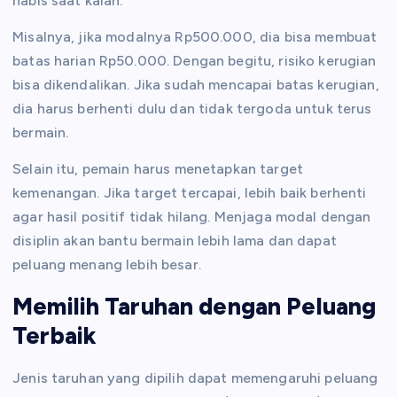
habis saat kalah.
Misalnya, jika modalnya Rp500.000, dia bisa membuat
batas harian Rp50.000. Dengan begitu, risiko kerugian
bisa dikendalikan. Jika sudah mencapai batas kerugian,
dia harus berhenti dulu dan tidak tergoda untuk terus
bermain.
Selain itu, pemain harus menetapkan target
kemenangan. Jika target tercapai, lebih baik berhenti
agar hasil positif tidak hilang. Menjaga modal dengan
disiplin akan bantu bermain lebih lama dan dapat
peluang menang lebih besar.
Memilih Taruhan dengan Peluang
Terbaik
Jenis taruhan yang dipilih dapat memengaruhi peluang