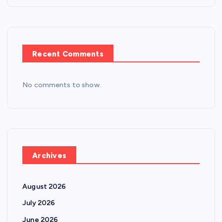
Recent Comments
No comments to show.
Archives
August 2026
July 2026
June 2026