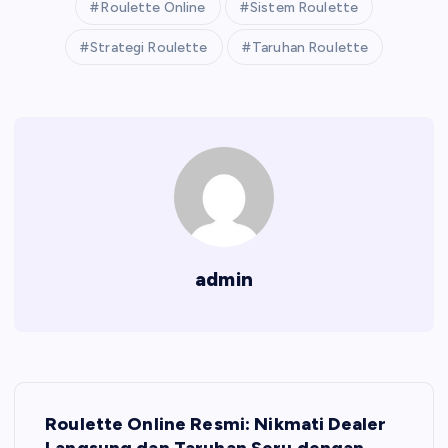
Roulette Online
Sistem Roulette
Strategi Roulette
Taruhan Roulette
admin
P
Roulette Online Resmi: Nikmati Dealer
Langsung dan Taruhan Seru dengan