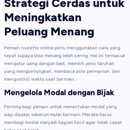
Strategi Cerdas untuk
Meningkatkan
Peluang Menang
Pemain roulette online perlu menggunakan cara yang
tepat supaya bisa menang lebih sering. Hal ini termasuk
mengatur uang dengan baik, memilih jenis taruhan
yang menguntungkan, membaca pola permainan, dan
mengontrol waktu saat bermain.
Mengelola Modal dengan Bijak
Penting bagi pemain untuk menentukan modal yang
siap dipakai sebelum mulai bermain. Mereka harus
membagi modal menjadi bagian kecil agar tidak cepat