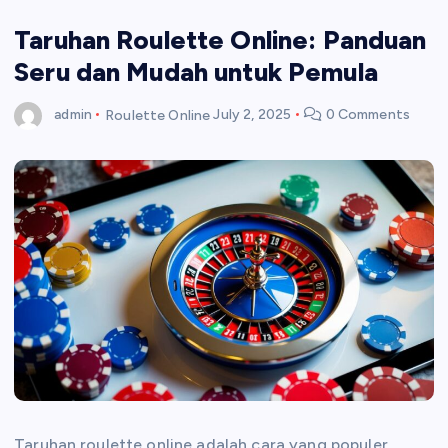
Taruhan Roulette Online: Panduan
Seru dan Mudah untuk Pemula
admin
Roulette Online
July 2, 2025
0 Comments
Taruhan roulette online adalah cara yang populer