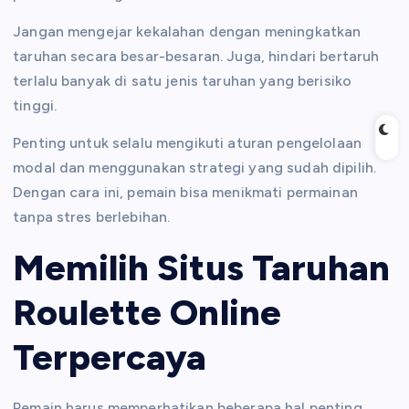
Jangan mengejar kekalahan dengan meningkatkan
taruhan secara besar-besaran. Juga, hindari bertaruh
terlalu banyak di satu jenis taruhan yang berisiko
tinggi.
Penting untuk selalu mengikuti aturan pengelolaan
modal dan menggunakan strategi yang sudah dipilih.
Dengan cara ini, pemain bisa menikmati permainan
tanpa stres berlebihan.
Memilih Situs Taruhan
Roulette Online
Terpercaya
Pemain harus memperhatikan beberapa hal penting