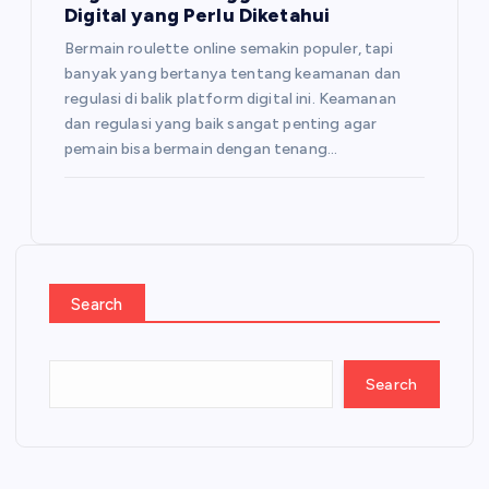
Digital yang Perlu Diketahui
Bermain roulette online semakin populer, tapi
banyak yang bertanya tentang keamanan dan
regulasi di balik platform digital ini. Keamanan
dan regulasi yang baik sangat penting agar
pemain bisa bermain dengan tenang…
Search
Search