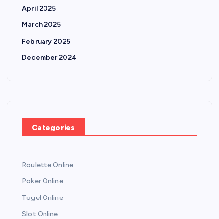
April 2025
March 2025
February 2025
December 2024
Categories
Roulette Online
Poker Online
Togel Online
Slot Online