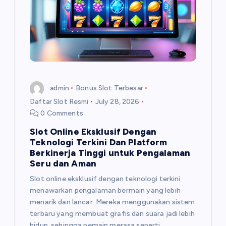
t
i
o
n
admin
Bonus Slot Terbesar
Daftar Slot Resmi
July 28, 2026
0 Comments
Slot Online Eksklusif Dengan
Teknologi Terkini Dan Platform
Berkinerja Tinggi untuk Pengalaman
Seru dan Aman
Slot online eksklusif dengan teknologi terkini
menawarkan pengalaman bermain yang lebih
menarik dan lancar. Mereka menggunakan sistem
terbaru yang membuat grafis dan suara jadi lebih
hidup, sehingga pemain merasa seperti…