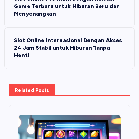
o
Game Terbaru untuk Hiburan Seru dan
Menyenangkan
s
t
Slot Online Internasional Dengan Akses
24 Jam Stabil untuk Hiburan Tanpa
n
Henti
a
v
Related Posts
i
g
a