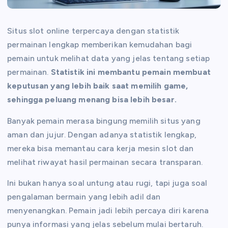
Situs slot online terpercaya dengan statistik
permainan lengkap memberikan kemudahan bagi
pemain untuk melihat data yang jelas tentang setiap
permainan.
Statistik ini membantu pemain membuat
keputusan yang lebih baik saat memilih game,
sehingga peluang menang bisa lebih besar.
Banyak pemain merasa bingung memilih situs yang
aman dan jujur. Dengan adanya statistik lengkap,
mereka bisa memantau cara kerja mesin slot dan
melihat riwayat hasil permainan secara transparan.
Ini bukan hanya soal untung atau rugi, tapi juga soal
pengalaman bermain yang lebih adil dan
menyenangkan. Pemain jadi lebih percaya diri karena
punya informasi yang jelas sebelum mulai bertaruh.