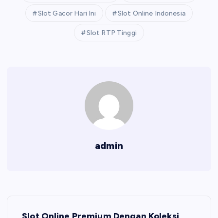
Slot Gacor Hari Ini
Slot Online Indonesia
Slot RTP Tinggi
admin
P
Slot Online Premium Dengan Koleksi