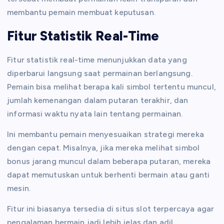
membantu pemain membuat keputusan.
Fitur Statistik Real-Time
Fitur statistik real-time menunjukkan data yang
diperbarui langsung saat permainan berlangsung.
Pemain bisa melihat berapa kali simbol tertentu muncul,
jumlah kemenangan dalam putaran terakhir, dan
informasi waktu nyata lain tentang permainan.
Ini membantu pemain menyesuaikan strategi mereka
dengan cepat. Misalnya, jika mereka melihat simbol
bonus jarang muncul dalam beberapa putaran, mereka
dapat memutuskan untuk berhenti bermain atau ganti
mesin.
Fitur ini biasanya tersedia di situs slot terpercaya agar
pengalaman bermain jadi lebih jelas dan adil.