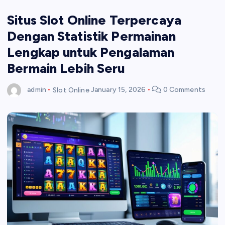
Situs Slot Online Terpercaya
Dengan Statistik Permainan
Lengkap untuk Pengalaman
Bermain Lebih Seru
admin
Slot Online
January 15, 2026
0 Comments