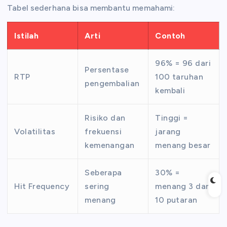
Tabel sederhana bisa membantu memahami:
Istilah
Arti
Contoh
96% = 96 dari
Persentase
RTP
100 taruhan
pengembalian
kembali
Risiko dan
Tinggi =
Volatilitas
frekuensi
jarang
kemenangan
menang besar
Seberapa
30% =
Hit Frequency
sering
menang 3 dari
menang
10 putaran