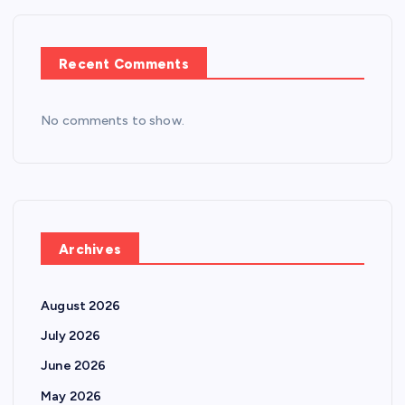
Recent Comments
No comments to show.
Archives
August 2026
July 2026
June 2026
May 2026