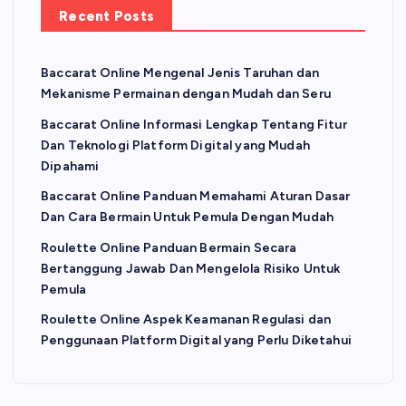
Recent Posts
Baccarat Online Mengenal Jenis Taruhan dan
Mekanisme Permainan dengan Mudah dan Seru
Baccarat Online Informasi Lengkap Tentang Fitur
Dan Teknologi Platform Digital yang Mudah
Dipahami
Baccarat Online Panduan Memahami Aturan Dasar
Dan Cara Bermain Untuk Pemula Dengan Mudah
Roulette Online Panduan Bermain Secara
Bertanggung Jawab Dan Mengelola Risiko Untuk
Pemula
Roulette Online Aspek Keamanan Regulasi dan
Penggunaan Platform Digital yang Perlu Diketahui