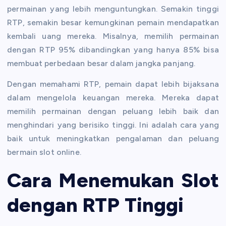
permainan yang lebih menguntungkan. Semakin tinggi
RTP, semakin besar kemungkinan pemain mendapatkan
kembali uang mereka. Misalnya, memilih permainan
dengan RTP 95% dibandingkan yang hanya 85% bisa
membuat perbedaan besar dalam jangka panjang.
Dengan memahami RTP, pemain dapat lebih bijaksana
dalam mengelola keuangan mereka. Mereka dapat
memilih permainan dengan peluang lebih baik dan
menghindari yang berisiko tinggi. Ini adalah cara yang
baik untuk meningkatkan pengalaman dan peluang
bermain slot online.
Cara Menemukan Slot
dengan RTP Tinggi