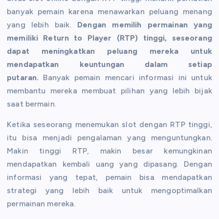
banyak pemain karena menawarkan peluang menang
yang lebih baik.
Dengan memilih permainan yang
memiliki Return to Player (RTP) tinggi, seseorang
dapat meningkatkan peluang mereka untuk
mendapatkan keuntungan dalam setiap
putaran.
Banyak pemain mencari informasi ini untuk
membantu mereka membuat pilihan yang lebih bijak
saat bermain.
Ketika seseorang menemukan slot dengan RTP tinggi,
itu bisa menjadi pengalaman yang menguntungkan.
Makin tinggi RTP, makin besar kemungkinan
mendapatkan kembali uang yang dipasang. Dengan
informasi yang tepat, pemain bisa mendapatkan
strategi yang lebih baik untuk mengoptimalkan
permainan mereka.