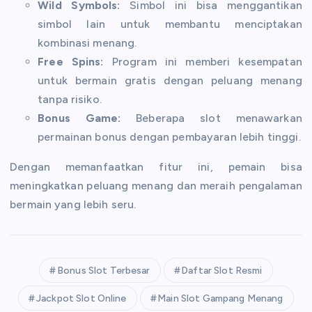
Wild Symbols:
Simbol ini bisa menggantikan
simbol lain untuk membantu menciptakan
kombinasi menang.
Free Spins:
Program ini memberi kesempatan
untuk bermain gratis dengan peluang menang
tanpa risiko.
Bonus Game:
Beberapa slot menawarkan
permainan bonus dengan pembayaran lebih tinggi.
Dengan memanfaatkan fitur ini, pemain bisa
meningkatkan peluang menang dan meraih pengalaman
bermain yang lebih seru.
Bonus Slot Terbesar
Daftar Slot Resmi
Jackpot Slot Online
Main Slot Gampang Menang