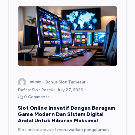
admin
Bonus Slot Terbesar
Daftar Slot Resmi
July 27, 2026
0 Comments
Slot Online Inovatif Dengan Beragam
Game Modern Dan Sistem Digital
Andal Untuk Hiburan Maksimal
Slot online inovatif menawarkan pengalaman