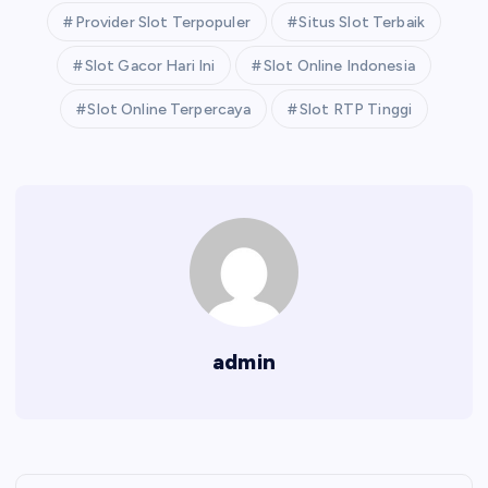
Provider Slot Terpopuler
Situs Slot Terbaik
Slot Gacor Hari Ini
Slot Online Indonesia
Slot Online Terpercaya
Slot RTP Tinggi
admin