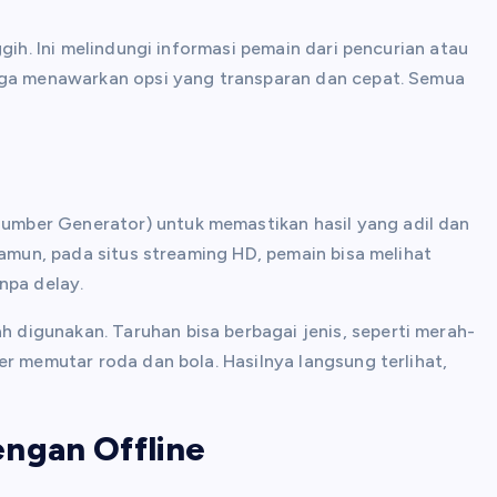
gih. Ini melindungi informasi pemain dari pencurian atau
juga menawarkan opsi yang transparan dan cepat. Semua
mber Generator) untuk memastikan hasil yang adil dan
Namun, pada situs streaming HD, pemain bisa melihat
npa delay.
digunakan. Taruhan bisa berbagai jenis, seperti merah-
er memutar roda dan bola. Hasilnya langsung terlihat,
engan Offline