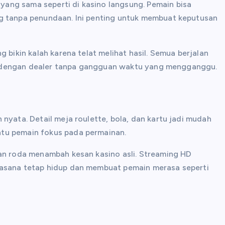
ang sama seperti di kasino langsung. Pemain bisa
ng tanpa penundaan. Ini penting untuk membuat keputusan
g bikin kalah karena telat melihat hasil. Semua berjalan
aksi dengan dealer tanpa gangguan waktu yang mengganggu.
nyata. Detail meja roulette, bola, dan kartu jadi mudah
tu pemain fokus pada permainan.
ran roda menambah kesan kasino asli. Streaming HD
uasana tetap hidup dan membuat pemain merasa seperti