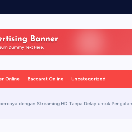
n
e
er Online
Baccarat Online
Uncategorized
erpercaya dengan Streaming HD Tanpa Delay untuk Pengala