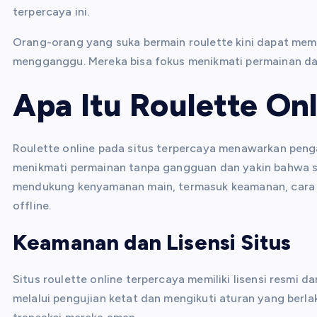
terpercaya ini.
Orang-orang yang suka bermain roulette kini dapat memi
mengganggu. Mereka bisa fokus menikmati permainan da
Apa Itu Roulette On
Roulette online pada situs terpercaya menawarkan peng
menikmati permainan tanpa gangguan dan yakin bahwa sem
mendukung kenyamanan main, termasuk keamanan, cara k
offline.
Keamanan dan Lisensi Situs
Situs roulette online terpercaya memiliki lisensi resmi d
melalui pengujian ketat dan mengikuti aturan yang berla