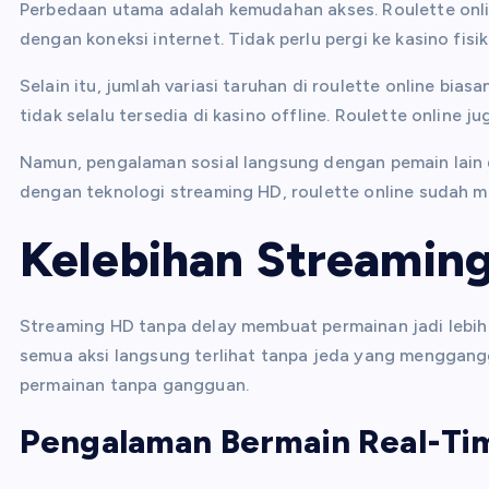
Perbedaan utama adalah kemudahan akses. Roulette onlin
dengan koneksi internet. Tidak perlu pergi ke kasino fisik
Selain itu, jumlah variasi taruhan di roulette online bia
tidak selalu tersedia di kasino offline. Roulette online
Namun, pengalaman sosial langsung dengan pemain lain dan
dengan teknologi streaming HD, roulette online sudah m
Kelebihan Streamin
Streaming HD tanpa delay membuat permainan jadi lebih l
semua aksi langsung terlihat tanpa jeda yang menggang
permainan tanpa gangguan.
Pengalaman Bermain Real-Ti