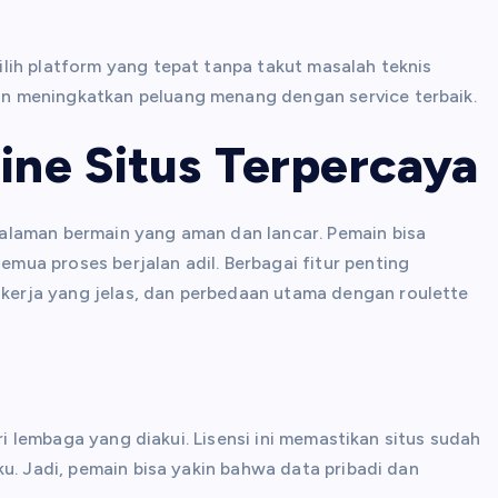
lih platform yang tepat tanpa takut masalah teknis
n meningkatkan peluang menang dengan service terbaik.
line Situs Terpercaya
alaman bermain yang aman dan lancar. Pemain bisa
ua proses berjalan adil. Berbagai fitur penting
erja yang jelas, dan perbedaan utama dengan roulette
ari lembaga yang diakui. Lisensi ini memastikan situs sudah
ku. Jadi, pemain bisa yakin bahwa data pribadi dan