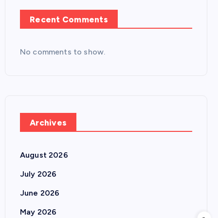
Recent Comments
No comments to show.
Archives
August 2026
July 2026
June 2026
May 2026