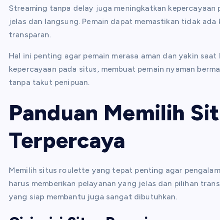
Streaming tanpa delay juga meningkatkan kepercayaan p
jelas dan langsung. Pemain dapat memastikan tidak ada
transparan.
Hal ini penting agar pemain merasa aman dan yakin saa
kepercayaan pada situs, membuat pemain nyaman bermain
tanpa takut penipuan.
Panduan Memilih Sit
Terpercaya
Memilih situs roulette yang tepat penting agar pengalam
harus memberikan pelayanan yang jelas dan pilihan trans
yang siap membantu juga sangat dibutuhkan.