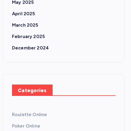
May 2025
April 2025
March 2025
February 2025
December 2024
Categories
Roulette Online
Poker Online