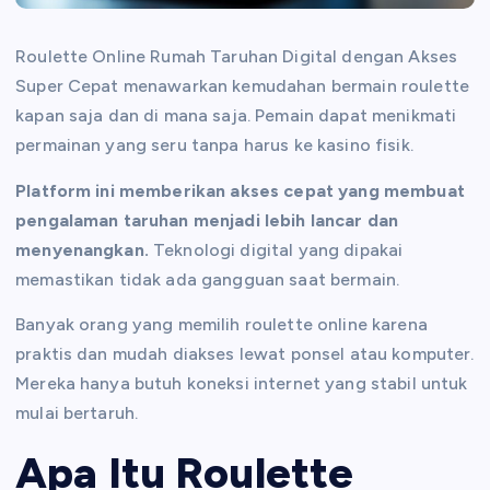
Roulette Online Rumah Taruhan Digital dengan Akses
Super Cepat menawarkan kemudahan bermain roulette
kapan saja dan di mana saja. Pemain dapat menikmati
permainan yang seru tanpa harus ke kasino fisik.
Platform ini memberikan akses cepat yang membuat
pengalaman taruhan menjadi lebih lancar dan
menyenangkan.
Teknologi digital yang dipakai
memastikan tidak ada gangguan saat bermain.
Banyak orang yang memilih roulette online karena
praktis dan mudah diakses lewat ponsel atau komputer.
Mereka hanya butuh koneksi internet yang stabil untuk
mulai bertaruh.
Apa Itu Roulette