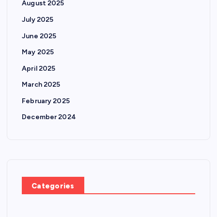
August 2025
July 2025
June 2025
May 2025
April 2025
March 2025
February 2025
December 2024
Categories