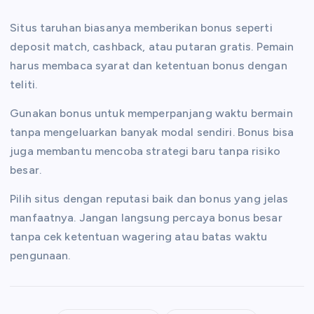
Situs taruhan biasanya memberikan bonus seperti
deposit match, cashback, atau putaran gratis. Pemain
harus membaca syarat dan ketentuan bonus dengan
teliti.
Gunakan bonus untuk memperpanjang waktu bermain
tanpa mengeluarkan banyak modal sendiri. Bonus bisa
juga membantu mencoba strategi baru tanpa risiko
besar.
Pilih situs dengan reputasi baik dan bonus yang jelas
manfaatnya. Jangan langsung percaya bonus besar
tanpa cek ketentuan wagering atau batas waktu
pengunaan.