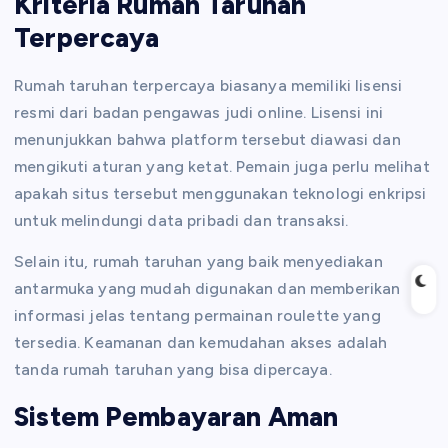
Kriteria Rumah Taruhan
Terpercaya
Rumah taruhan terpercaya biasanya memiliki lisensi
resmi dari badan pengawas judi online. Lisensi ini
menunjukkan bahwa platform tersebut diawasi dan
mengikuti aturan yang ketat. Pemain juga perlu melihat
apakah situs tersebut menggunakan teknologi enkripsi
untuk melindungi data pribadi dan transaksi.
Selain itu, rumah taruhan yang baik menyediakan
antarmuka yang mudah digunakan dan memberikan
informasi jelas tentang permainan roulette yang
tersedia. Keamanan dan kemudahan akses adalah
tanda rumah taruhan yang bisa dipercaya.
Sistem Pembayaran Aman