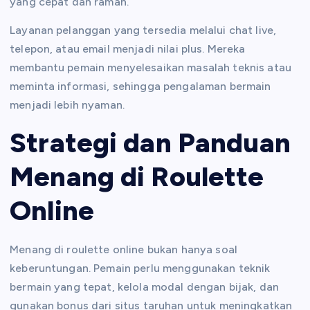
yang cepat dan ramah.
Layanan pelanggan yang tersedia melalui chat live,
telepon, atau email menjadi nilai plus. Mereka
membantu pemain menyelesaikan masalah teknis atau
meminta informasi, sehingga pengalaman bermain
menjadi lebih nyaman.
Strategi dan Panduan
Menang di Roulette
Online
Menang di roulette online bukan hanya soal
keberuntungan. Pemain perlu menggunakan teknik
bermain yang tepat, kelola modal dengan bijak, dan
gunakan bonus dari situs taruhan untuk meningkatkan