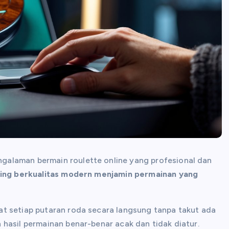
galaman bermain roulette online yang profesional dan
aming berkualitas modern menjamin permainan yang
at setiap putaran roda secara langsung tanpa takut ada
hasil permainan benar-benar acak dan tidak diatur.