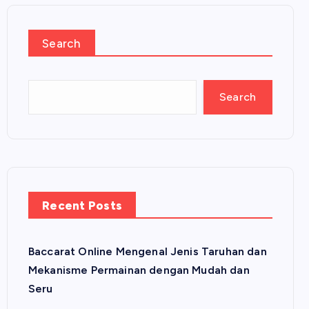
Search
Search
Recent Posts
Baccarat Online Mengenal Jenis Taruhan dan
Mekanisme Permainan dengan Mudah dan
Seru