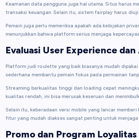
Keamanan data pengguna juga hal utama. Situs harus mem
transaksi keuangan. Selain itu, sistem fairplay harus diuj
Pemain juga perlu memeriksa apakah ada kebijakan privas
menunjukkan bahwa platform serius menjaga kepercaya
Evaluasi User Experience da
Platform judi roulette yang baik biasanya mudah dipakai
sederhana membantu pemain fokus pada permainan tanp
Streaming berkualitas tinggi dan loading cepat meningk
kualitas rendah, ini bisa merusak keseruan dan menimbul
Selain itu, keberadaan versi mobile yang lancar memberi
fitur yang mudah diakses sangat penting untuk menjag
Promo dan Program Loyalitas