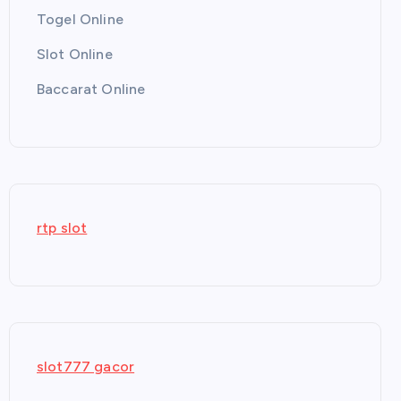
Togel Online
Slot Online
Baccarat Online
rtp slot
slot777 gacor