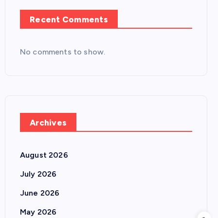
Recent Comments
No comments to show.
Archives
August 2026
July 2026
June 2026
May 2026