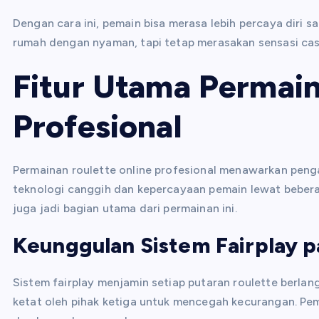
Dengan cara ini, pemain bisa merasa lebih percaya diri s
rumah dengan nyaman, tapi tetap merasakan sensasi casi
Fitur Utama Permain
Profesional
Permainan roulette online profesional menawarkan pen
teknologi canggih dan kepercayaan pemain lewat beberap
juga jadi bagian utama dari permainan ini.
Keunggulan Sistem Fairplay p
Sistem fairplay menjamin setiap putaran roulette berlan
ketat oleh pihak ketiga untuk mencegah kecurangan. Pema