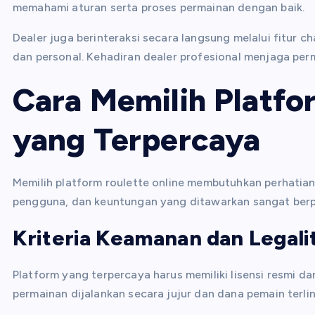
memahami aturan serta proses permainan dengan baik.
Dealer juga berinteraksi secara langsung melalui fitur c
dan personal. Kehadiran dealer profesional menjaga perm
Cara Memilih Platfo
yang Terpercaya
Memilih platform roulette online membutuhkan perhatia
pengguna, dan keuntungan yang ditawarkan sangat ber
Kriteria Keamanan dan Legali
Platform yang terpercaya harus memiliki lisensi resmi dar
permainan dijalankan secara jujur dan dana pemain terli