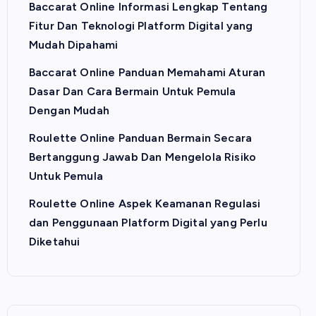
Baccarat Online Informasi Lengkap Tentang
Fitur Dan Teknologi Platform Digital yang
Mudah Dipahami
Baccarat Online Panduan Memahami Aturan
Dasar Dan Cara Bermain Untuk Pemula
Dengan Mudah
Roulette Online Panduan Bermain Secara
Bertanggung Jawab Dan Mengelola Risiko
Untuk Pemula
Roulette Online Aspek Keamanan Regulasi
dan Penggunaan Platform Digital yang Perlu
Diketahui