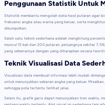
Penggunaan Statistik Untuk
Statistik membantu mengolah data hasil putaran agar b
frekuensi angka atau warna yang keluar, serta menghit
dikumpulkan.
Salah satu teknik sederhana adalah menghitung persenta
muncul 15 kali dari 200 putaran, peluangnya sekitar 7,5
yang sebenarnya dengan yang diharapkan secara teoriti
Teknik Visualisasi Data Seder
Visualisasi data membuat informasi lebih mudah dimenger
untuk menunjukkan sebaran angka yang keluar. Misalkan,
sehingga pola tertentu terlihat jelas.
Selain itu, grafik garis dapat menunjukkan tren waktu, m
rentang waktu tertentu. Alat visual ini sederhana tapi 