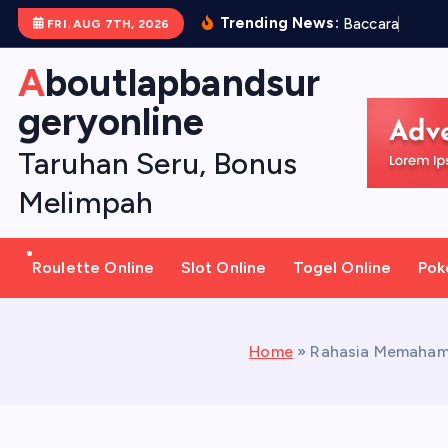
S
Trending News:
B
a
c
c
a
r
a
t
O
n
l
i
n
FRI. AUG 7TH, 2026
k
i
Aboutlapbandsur
p
geryonline
t
o
Taruhan Seru, Bonus
c
Melimpah
o
n
t
Roulette Online
Slot Online
Togel Online
Pok
e
n
t
Home
»
Rahasia Memahami