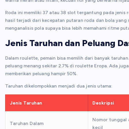
warna merah atau hitam, kecuali nol yang berwarna hijau
Roda ini memiliki 37 atau 38 slot tergantung pada jenis 
hasil terjadi dari kecepatan putaran roda dan bola yang
menganalisis pola supaya bisa lebih memahami ritme put
Jenis Taruhan dan Peluang Da
Dalam roulette, pemain bisa memilih dari banyak taruhan
peluang menang sekitar 2.7% di roulette Eropa. Ada jug
memberikan peluang hampir 50%.
Taruhan dikelompokkan menjadi dua jenis utama:
Jenis Taruhan
Deskripsi
Nomor tunggal 
Taruhan Dalam
kecil