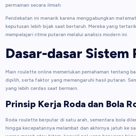
permainan secara ilmiah.
Pendekatan ini menarik karena menggabungkan matemat
keputusan lebih bijak saat bertaruh. Mereka yang tertar
mempelajari ritme putaran melalui analisis modern ini.
Dasar-dasar Sistem 
Main roulette online memerlukan pemahaman tentang bag
dipilih, serta faktor yang memengaruhi hasil putaran. S
yang lebih cerdas saat bermain.
Prinsip Kerja Roda dan Bola R
Roda roulette berputar di satu arah, sementara bola dil
hingga kecepatannya melambat dan akhirnya jatuh ke sala