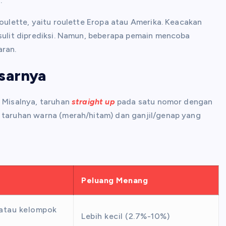
.
roulette, yaitu roulette Eropa atau Amerika. Keacakan
 sulit diprediksi. Namun, beberapa pemain mencoba
aran.
sarnya
. Misalnya, taruhan
straight up
pada satu nomor dengan
a taruhan warna (merah/hitam) dan ganjil/genap yang
Peluang Menang
atau kelompok
Lebih kecil (2.7%-10%)