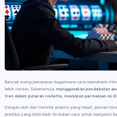
Banyak orang penasaran bagaimana cara memahami ritme 
lebih cerdas. Sebenarnya,
menggunakan pendekatan ana
tren dalam putaran roulette, meskipun permainan ini 
Dengan alat dan metode analisis yang tepat, pemain bi
prediksi yang lebih baik. Ini bukan cara untuk menjami