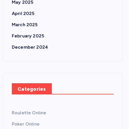
May 2025
April 2025
March 2025
February 2025
December 2024
Categories
Roulette Online
Poker Online