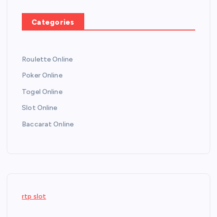
Categories
Roulette Online
Poker Online
Togel Online
Slot Online
Baccarat Online
rtp slot