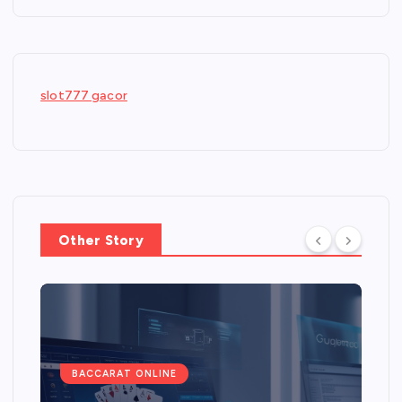
slot777 gacor
Other Story
BACCARAT ONLINE