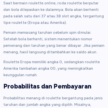
Saat bermain roulette online, roda roulette berputar
dan bola dilepaskan ke dalamnya. Bola akan berhenti
pada salah satu dari 37 atau 38 slot angka, tergantung
tipe roulette (Eropa atau Amerika).
Pemain memasang taruhan sebelum spin dimulai.
Setelah bola berhenti, sistem menentukan nomor
pemenang dan taruhan yang benar dibayar. Jika pemain
menang, hasil langsung ditambahkan ke saldo akun.
Roulette Eropa memiliki angka 0, sedangkan roulette
Amerika tambahan angka 00, yang meningkatkan
keunggulan rumah.
Probabilitas dan Pembayaran
Probabilitas menang di roulette bergantung pada jenis
taruhan dan jumlah angka yang dipilih. Misalnya,