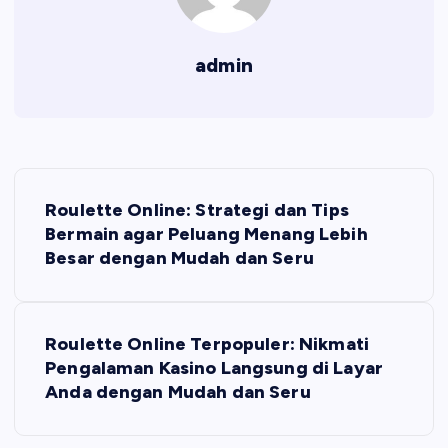
admin
P
Roulette Online: Strategi dan Tips
o
Bermain agar Peluang Menang Lebih
Besar dengan Mudah dan Seru
s
t
Roulette Online Terpopuler: Nikmati
Pengalaman Kasino Langsung di Layar
n
Anda dengan Mudah dan Seru
a