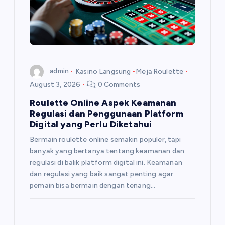
admin
Kasino Langsung
Meja Roulette
August 3, 2026
0 Comments
Roulette Online Aspek Keamanan
Regulasi dan Penggunaan Platform
Digital yang Perlu Diketahui
Bermain roulette online semakin populer, tapi
banyak yang bertanya tentang keamanan dan
regulasi di balik platform digital ini. Keamanan
dan regulasi yang baik sangat penting agar
pemain bisa bermain dengan tenang…