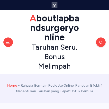
S
k
i
Aboutlapba
p
ndsurgeryo
t
o
nline
c
o
Taruhan Seru,
n
t
Bonus
e
Melimpah
n
t
Home
»
Rahasia Bermain Roulette Online: Panduan Efektif
Menentukan Taruhan yang Tepat Untuk Pemula