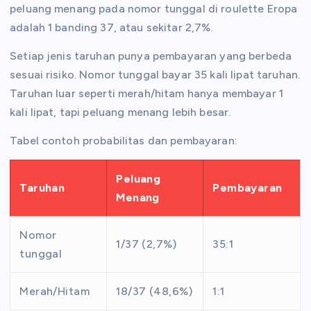
peluang menang pada nomor tunggal di roulette Eropa
adalah 1 banding 37, atau sekitar 2,7%.
Setiap jenis taruhan punya pembayaran yang berbeda
sesuai risiko. Nomor tunggal bayar 35 kali lipat taruhan.
Taruhan luar seperti merah/hitam hanya membayar 1
kali lipat, tapi peluang menang lebih besar.
Tabel contoh probabilitas dan pembayaran:
Peluang
Taruhan
Pembayaran
Menang
Nomor
1/37 (2,7%)
35:1
tunggal
Merah/Hitam
18/37 (48,6%)
1:1