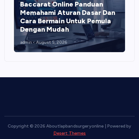
Baccarat Online Panduan
Memahami Aturan Dasar Dan
Cara Bermain Untuk Pemula
Dengan Mudah
admin
August 5, 2026
Copyright © 2026 Aboutlapbandsurgeryonline | Powered by
Desert Themes