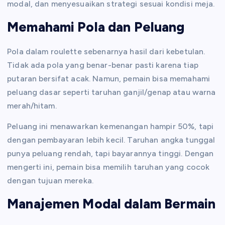
modal, dan menyesuaikan strategi sesuai kondisi meja.
Memahami Pola dan Peluang
Pola dalam roulette sebenarnya hasil dari kebetulan.
Tidak ada pola yang benar-benar pasti karena tiap
putaran bersifat acak. Namun, pemain bisa memahami
peluang dasar seperti taruhan ganjil/genap atau warna
merah/hitam.
Peluang ini menawarkan kemenangan hampir 50%, tapi
dengan pembayaran lebih kecil. Taruhan angka tunggal
punya peluang rendah, tapi bayarannya tinggi. Dengan
mengerti ini, pemain bisa memilih taruhan yang cocok
dengan tujuan mereka.
Manajemen Modal dalam Bermain