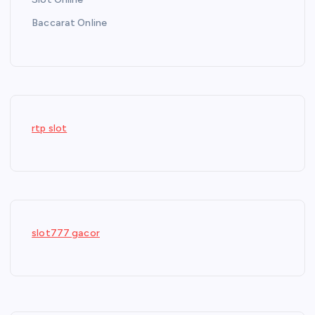
Baccarat Online
rtp slot
slot777 gacor