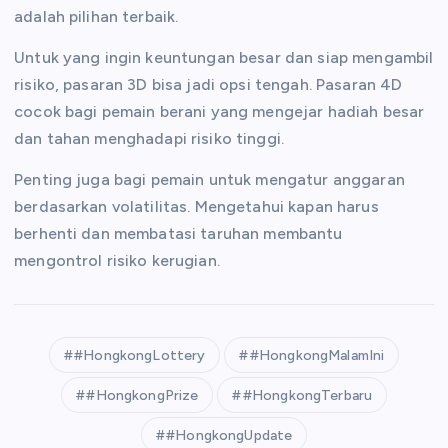
adalah pilihan terbaik.
Untuk yang ingin keuntungan besar dan siap mengambil
risiko, pasaran 3D bisa jadi opsi tengah. Pasaran 4D
cocok bagi pemain berani yang mengejar hadiah besar
dan tahan menghadapi risiko tinggi.
Penting juga bagi pemain untuk mengatur anggaran
berdasarkan volatilitas. Mengetahui kapan harus
berhenti dan membatasi taruhan membantu
mengontrol risiko kerugian.
#HongkongLottery
#HongkongMalamIni
#HongkongPrize
#HongkongTerbaru
#HongkongUpdate