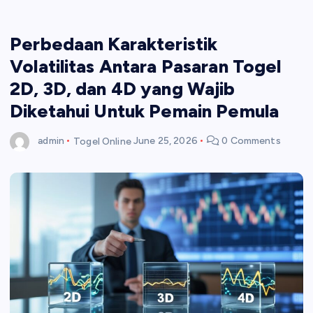
Perbedaan Karakteristik
Volatilitas Antara Pasaran Togel
2D, 3D, dan 4D yang Wajib
Diketahui Untuk Pemain Pemula
admin
Togel Online
June 25, 2026
0 Comments