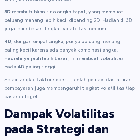
3D
membutuhkan tiga angka tepat, yang membuat
peluang menang lebih kecil dibanding 2D. Hadiah di 3D
juga lebih besar, tingkat volatilitas medium.
4D
, dengan empat angka, punya peluang menang
paling kecil karena ada banyak kombinasi angka.
Hadiahnya jauh lebih besar, ini membuat volatilitas
pada 4D paling tinggi.
Selain angka, faktor seperti jumlah pemain dan aturan
pembayaran juga mempengaruhi tingkat volatilitas tiap
pasaran togel.
Dampak Volatilitas
pada Strategi dan