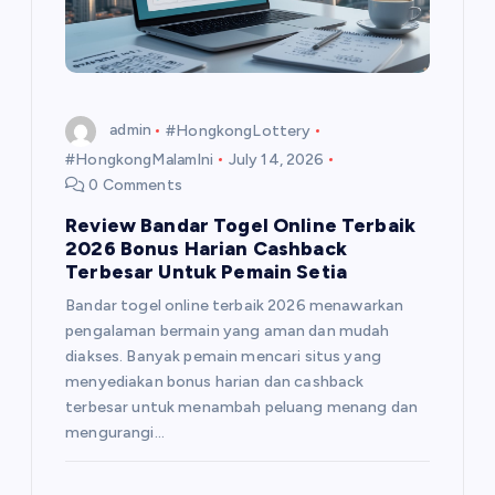
o
n
admin
#HongkongLottery
#HongkongMalamIni
July 14, 2026
0 Comments
Review Bandar Togel Online Terbaik
2026 Bonus Harian Cashback
Terbesar Untuk Pemain Setia
Bandar togel online terbaik 2026 menawarkan
pengalaman bermain yang aman dan mudah
diakses. Banyak pemain mencari situs yang
menyediakan bonus harian dan cashback
terbesar untuk menambah peluang menang dan
mengurangi…