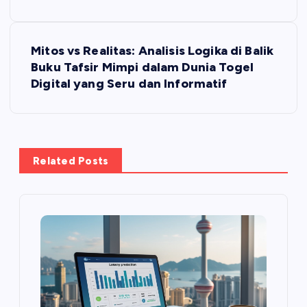
t
Mitos vs Realitas: Analisis Logika di Balik
n
Buku Tafsir Mimpi dalam Dunia Togel
Digital yang Seru dan Informatif
a
v
i
Related Posts
g
a
t
i