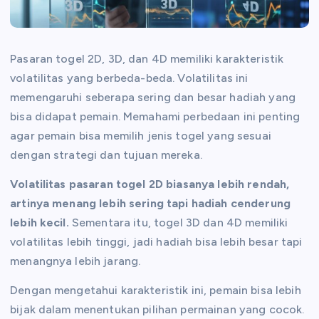
Pasaran togel 2D, 3D, dan 4D memiliki karakteristik
volatilitas yang berbeda-beda. Volatilitas ini
memengaruhi seberapa sering dan besar hadiah yang
bisa didapat pemain. Memahami perbedaan ini penting
agar pemain bisa memilih jenis togel yang sesuai
dengan strategi dan tujuan mereka.
Volatilitas pasaran togel 2D biasanya lebih rendah,
artinya menang lebih sering tapi hadiah cenderung
lebih kecil.
Sementara itu, togel 3D dan 4D memiliki
volatilitas lebih tinggi, jadi hadiah bisa lebih besar tapi
menangnya lebih jarang.
Dengan mengetahui karakteristik ini, pemain bisa lebih
bijak dalam menentukan pilihan permainan yang cocok.