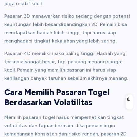
juga relatif kecil.
Pasaran 3D menawarkan risiko sedang dengan potensi
keuntungan lebih besar dibandingkan 2D. Pemain bisa
mendapatkan hadiah lebih tinggi, tapi harus siap
menghadapi tingkat kekalahan yang lebih sering.
Pasaran 4D memiliki risiko paling tinggi. Hadiah yang
tersedia sangat besar, tapi peluang menang sangat
kecil. Pemain yang memilih pasaran ini harus siap
kehilangan banyak taruhan sebelum akhirnya menang.
Cara Memilih Pasaran Togel
Berdasarkan Volatilitas
Memilih pasaran togel harus memperhatikan tingkat
volatilitas dan tujuan bermain. Jika pemain ingin
kemenangan konsisten dan risiko rendah, pasaran 2D