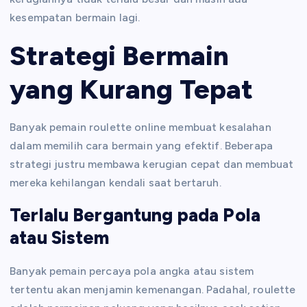
kesempatan bermain lagi.
Strategi Bermain
yang Kurang Tepat
Banyak pemain roulette online membuat kesalahan
dalam memilih cara bermain yang efektif. Beberapa
strategi justru membawa kerugian cepat dan membuat
mereka kehilangan kendali saat bertaruh.
Terlalu Bergantung pada Pola
atau Sistem
Banyak pemain percaya pola angka atau sistem
tertentu akan menjamin kemenangan. Padahal, roulette