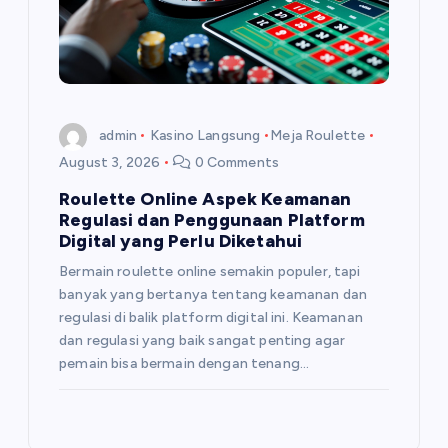
admin
Kasino Langsung
Meja Roulette
August 3, 2026
0 Comments
Roulette Online Aspek Keamanan
Regulasi dan Penggunaan Platform
Digital yang Perlu Diketahui
Bermain roulette online semakin populer, tapi
banyak yang bertanya tentang keamanan dan
regulasi di balik platform digital ini. Keamanan
dan regulasi yang baik sangat penting agar
pemain bisa bermain dengan tenang…