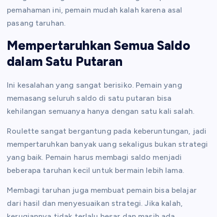
pemahaman ini, pemain mudah kalah karena asal
pasang taruhan.
Mempertaruhkan Semua Saldo
dalam Satu Putaran
Ini kesalahan yang sangat berisiko. Pemain yang
memasang seluruh saldo di satu putaran bisa
kehilangan semuanya hanya dengan satu kali salah.
Roulette sangat bergantung pada keberuntungan, jadi
mempertaruhkan banyak uang sekaligus bukan strategi
yang baik. Pemain harus membagi saldo menjadi
beberapa taruhan kecil untuk bermain lebih lama.
Membagi taruhan juga membuat pemain bisa belajar
dari hasil dan menyesuaikan strategi. Jika kalah,
kerugiannya tidak terlalu besar dan masih ada