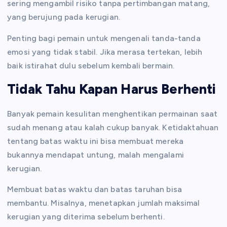
sering mengambil risiko tanpa pertimbangan matang,
yang berujung pada kerugian.
Penting bagi pemain untuk mengenali tanda-tanda
emosi yang tidak stabil. Jika merasa tertekan, lebih
baik istirahat dulu sebelum kembali bermain.
Tidak Tahu Kapan Harus Berhenti
Banyak pemain kesulitan menghentikan permainan saat
sudah menang atau kalah cukup banyak. Ketidaktahuan
tentang batas waktu ini bisa membuat mereka
bukannya mendapat untung, malah mengalami
kerugian.
Membuat batas waktu dan batas taruhan bisa
membantu. Misalnya, menetapkan jumlah maksimal
kerugian yang diterima sebelum berhenti.