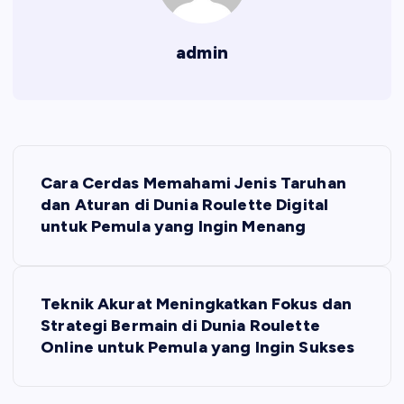
admin
P
Cara Cerdas Memahami Jenis Taruhan
o
dan Aturan di Dunia Roulette Digital
untuk Pemula yang Ingin Menang
s
t
Teknik Akurat Meningkatkan Fokus dan
Strategi Bermain di Dunia Roulette
n
Online untuk Pemula yang Ingin Sukses
a