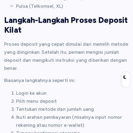
Pulsa (Telkomsel, XL)
Langkah-Langkah Proses Deposit
Kilat
Proses deposit yang cepat dimulai dari memilih metode
yang diinginkan. Setelah itu, pemain mengisi jumlah
deposit dan mengikuti instruksi yang diberikan dengan
benar.
Biasanya langkahnya seperti ini:
Login ke akun
Pilih menu deposit
Tentukan metode dan jumlah uang
Ikuti arahan pembayaran (misalnya input nomor
rekening atau nomor e-wallet)