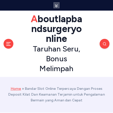
S
k
i
Aboutlapba
p
ndsurgeryo
t
o
nline
c
o
Taruhan Seru,
n
t
Bonus
e
Melimpah
n
t
Home
»
Bandar Slot Online Terpercaya Dengan Proses
Deposit Kilat Dan Keamanan Terjamin untuk Pengalaman
Bermain yang Aman dan Cepat