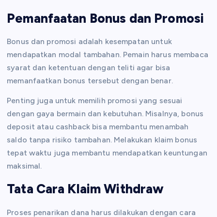
Pemanfaatan Bonus dan Promosi
Bonus dan promosi adalah kesempatan untuk
mendapatkan modal tambahan. Pemain harus membaca
syarat dan ketentuan dengan teliti agar bisa
memanfaatkan bonus tersebut dengan benar.
Penting juga untuk memilih promosi yang sesuai
dengan gaya bermain dan kebutuhan. Misalnya, bonus
deposit atau cashback bisa membantu menambah
saldo tanpa risiko tambahan. Melakukan klaim bonus
tepat waktu juga membantu mendapatkan keuntungan
maksimal.
Tata Cara Klaim Withdraw
Proses penarikan dana harus dilakukan dengan cara