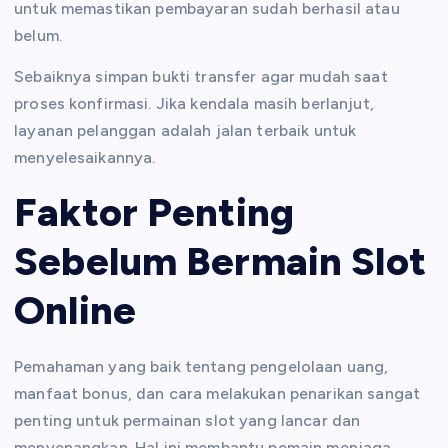
untuk memastikan pembayaran sudah berhasil atau
belum.
Sebaiknya simpan bukti transfer agar mudah saat
proses konfirmasi. Jika kendala masih berlanjut,
layanan pelanggan adalah jalan terbaik untuk
menyelesaikannya.
Faktor Penting
Sebelum Bermain Slot
Online
Pemahaman yang baik tentang pengelolaan uang,
manfaat bonus, dan cara melakukan penarikan sangat
penting untuk permainan slot yang lancar dan
menyenangkan. Hal ini membantu pemain menjaga