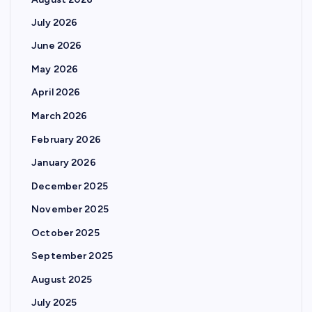
July 2026
June 2026
May 2026
April 2026
March 2026
February 2026
January 2026
December 2025
November 2025
October 2025
September 2025
August 2025
July 2025