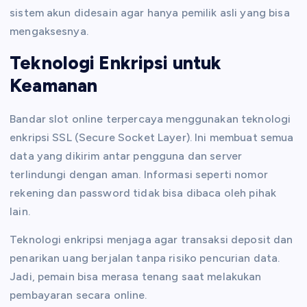
sistem akun didesain agar hanya pemilik asli yang bisa
mengaksesnya.
Teknologi Enkripsi untuk
Keamanan
Bandar slot online terpercaya menggunakan teknologi
enkripsi SSL (Secure Socket Layer). Ini membuat semua
data yang dikirim antar pengguna dan server
terlindungi dengan aman. Informasi seperti nomor
rekening dan password tidak bisa dibaca oleh pihak
lain.
Teknologi enkripsi menjaga agar transaksi deposit dan
penarikan uang berjalan tanpa risiko pencurian data.
Jadi, pemain bisa merasa tenang saat melakukan
pembayaran secara online.