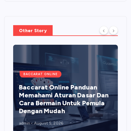
Other Story
BACCARAT ONLINE
Baccarat Online Panduan
Memahami Aturan Dasar Dan
Cara Bermain Untuk Pemula
Dengan Mudah
admin
August 5, 2026