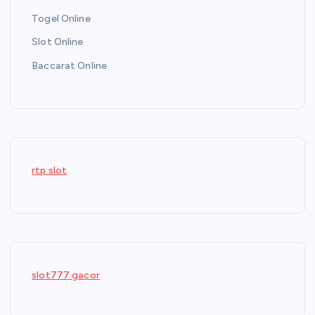
Togel Online
Slot Online
Baccarat Online
rtp slot
slot777 gacor