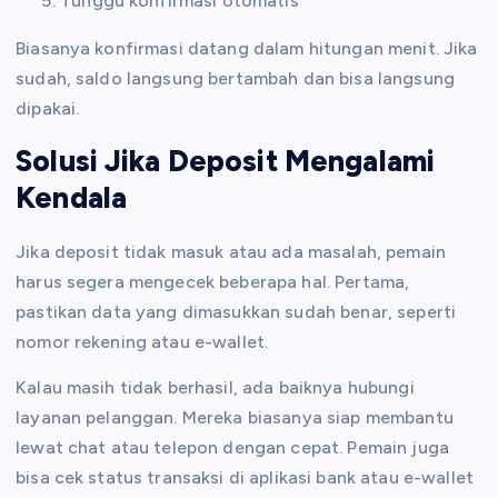
Tunggu konfirmasi otomatis
Biasanya konfirmasi datang dalam hitungan menit. Jika
sudah, saldo langsung bertambah dan bisa langsung
dipakai.
Solusi Jika Deposit Mengalami
Kendala
Jika deposit tidak masuk atau ada masalah, pemain
harus segera mengecek beberapa hal. Pertama,
pastikan data yang dimasukkan sudah benar, seperti
nomor rekening atau e-wallet.
Kalau masih tidak berhasil, ada baiknya hubungi
layanan pelanggan. Mereka biasanya siap membantu
lewat chat atau telepon dengan cepat. Pemain juga
bisa cek status transaksi di aplikasi bank atau e-wallet