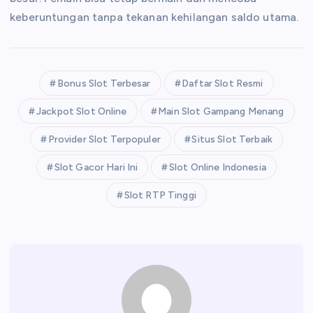
keberuntungan tanpa tekanan kehilangan saldo utama.
Bonus Slot Terbesar
Daftar Slot Resmi
Jackpot Slot Online
Main Slot Gampang Menang
Provider Slot Terpopuler
Situs Slot Terbaik
Slot Gacor Hari Ini
Slot Online Indonesia
Slot RTP Tinggi