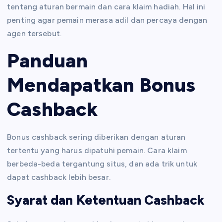
tentang aturan bermain dan cara klaim hadiah. Hal ini
penting agar pemain merasa adil dan percaya dengan
agen tersebut.
Panduan
Mendapatkan Bonus
Cashback
Bonus cashback sering diberikan dengan aturan
tertentu yang harus dipatuhi pemain. Cara klaim
berbeda-beda tergantung situs, dan ada trik untuk
dapat cashback lebih besar.
Syarat dan Ketentuan Cashback