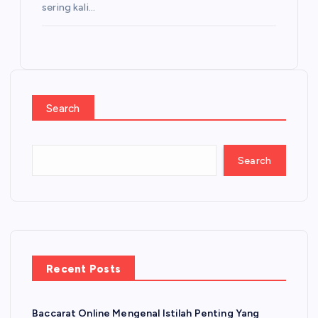
sering kali…
Search
Search
Recent Posts
Baccarat Online Mengenal Istilah Penting Yang