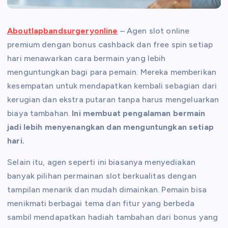
Aboutlapbandsurgeryonline
– Agen slot online
premium dengan bonus cashback dan free spin setiap
hari menawarkan cara bermain yang lebih
menguntungkan bagi para pemain. Mereka memberikan
kesempatan untuk mendapatkan kembali sebagian dari
kerugian dan ekstra putaran tanpa harus mengeluarkan
biaya tambahan.
Ini membuat pengalaman bermain
jadi lebih menyenangkan dan menguntungkan setiap
hari.
Selain itu, agen seperti ini biasanya menyediakan
banyak pilihan permainan slot berkualitas dengan
tampilan menarik dan mudah dimainkan. Pemain bisa
menikmati berbagai tema dan fitur yang berbeda
sambil mendapatkan hadiah tambahan dari bonus yang