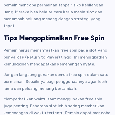
pemain mencoba permainan tanpa risiko kehilangan
uang. Mereka bisa belajar cara kerja mesin slot dan
menambah peluang menang dengan strategi yang
tepat.
Tips Mengoptimalkan Free Spin
Pemain harus memanfaatkan free spin pada slot yang
punya RTP (Return to Player) tinggi. Ini meningkatkan
kemungkinan mendapatkan kemenangan nyata.
Jangan langsung gunakan semua free spin dalam satu
permainan. Sebaiknya bagi penggunaannya agar lebih
lama dan peluang menang bertambah.
Memperhatikan waktu saat menggunakan free spin
juga penting. Beberapa slot lebih sering memberikan
kemenangan di waktu tertentu. Pemain dapat mencoba