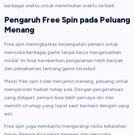
berbagai waktu untuk menemukan waktu terbaik.
Pengaruh Free Spin pada Peluang
Menang
Free spin meningkatkan kesempatan pemain untuk
mencoba berbagai game tanpa harus mengeluarkan
modal. Ini bisa memberikan pengalaman lebih banyak
dan pemahaman tentang game tersebut.
Meski free spin tidak menjamin menang, peluang untuk
memperoleh hadiah tetap ada. Dengan pengetahuan
yang didapat, pemain bisa lebih percaya diri dan
memilih strategi yang tepat saat bermain dengan uang
asli.
Free spin juga membantu mengurangi risiko kekalahan
besar. Pemain bisa tetap bermain dan mencoba