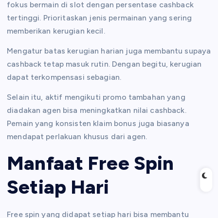
fokus bermain di slot dengan persentase cashback
tertinggi. Prioritaskan jenis permainan yang sering
memberikan kerugian kecil.
Mengatur batas kerugian harian juga membantu supaya
cashback tetap masuk rutin. Dengan begitu, kerugian
dapat terkompensasi sebagian.
Selain itu, aktif mengikuti promo tambahan yang
diadakan agen bisa meningkatkan nilai cashback.
Pemain yang konsisten klaim bonus juga biasanya
mendapat perlakuan khusus dari agen.
Manfaat Free Spin
Setiap Hari
Free spin yang didapat setiap hari bisa membantu