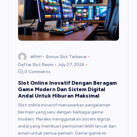
admin
Bonus Slot Terbesar
Daftar Slot Resmi
July 27, 2026
0 Comments
Slot Online Inovatif Dengan Beragam
Game Modern Dan Sistem Digital
Andal Untuk Hiburan Maksimal
Slot online inovatif menawarkan pengalaman
bermain yang seru dengan berbagai game
modern. Mereka menggunakan sistem digital
andal yang membuat permainan lebih lancar dan
aman untuk semua pemain. Game-game ini