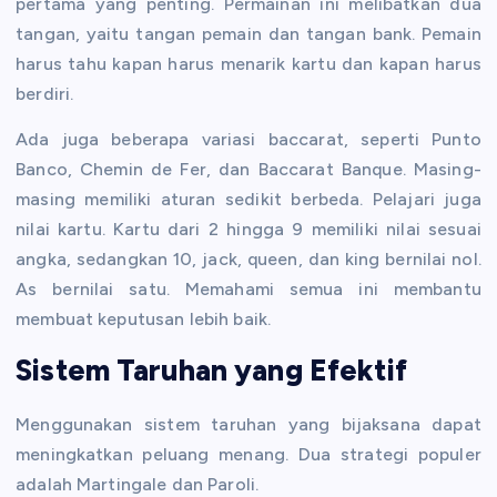
pertama yang penting. Permainan ini melibatkan dua
tangan, yaitu tangan pemain dan tangan bank. Pemain
harus tahu kapan harus menarik kartu dan kapan harus
berdiri.
Ada juga beberapa variasi baccarat, seperti Punto
Banco, Chemin de Fer, dan Baccarat Banque. Masing-
masing memiliki aturan sedikit berbeda. Pelajari juga
nilai kartu. Kartu dari 2 hingga 9 memiliki nilai sesuai
angka, sedangkan 10, jack, queen, dan king bernilai nol.
As bernilai satu. Memahami semua ini membantu
membuat keputusan lebih baik.
Sistem Taruhan yang Efektif
Menggunakan sistem taruhan yang bijaksana dapat
meningkatkan peluang menang. Dua strategi populer
adalah Martingale dan Paroli.