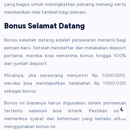
yang bagus untuk meningkatkan peluang menang serta
memberikan nilai tambah bagi pemain.
Bonus Selamat Datang
Bonus selamat datang adalah penawaran menarik bagi
pemain baru. Setelah mendaftar dan melakukan deposit
pertama, mereka bisa menerima bonus hingga 100%
dari jumlah deposit.
Misalnya, jika seseorang menyetor Rp 1.000.000,
mereka bisa mendapatkan tambahan Rp 1.000.000
sebagai bonus.
Bonus ini biasanya harus digunakan dalam permainan
tertentu sebelum bisa ditarik. Pastikan untuk
memeriksa syarat dan ketentuan yang berlaku untuk
menggunakan bonus ini.