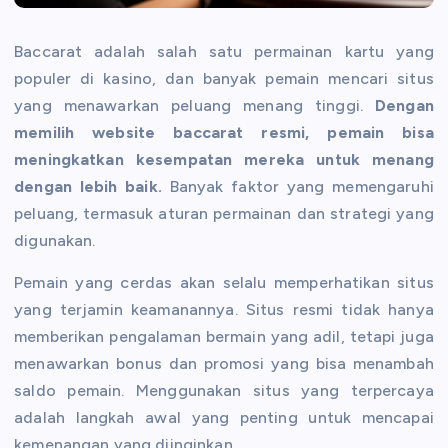
Baccarat adalah salah satu permainan kartu yang
populer di kasino, dan banyak pemain mencari situs
yang menawarkan peluang menang tinggi.
Dengan
memilih website baccarat resmi, pemain bisa
meningkatkan kesempatan mereka untuk menang
dengan lebih baik.
Banyak faktor yang memengaruhi
peluang, termasuk aturan permainan dan strategi yang
digunakan.
Pemain yang cerdas akan selalu memperhatikan situs
yang terjamin keamanannya. Situs resmi tidak hanya
memberikan pengalaman bermain yang adil, tetapi juga
menawarkan bonus dan promosi yang bisa menambah
saldo pemain. Menggunakan situs yang terpercaya
adalah langkah awal yang penting untuk mencapai
kemenangan yang diinginkan.