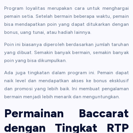
Program loyalitas merupakan cara untuk menghargai
pemain setia. Setelah bermain beberapa waktu, pemain
bisa mendapatkan poin yang dapat ditukarkan dengan
bonus, uang tunai, atau hadiah lainnya.
Poin ini biasanya diperoleh berdasarkan jumlah taruhan
yang dibuat. Semakin banyak bermain, semakin banyak
poin yang bisa dikumpulkan.
Ada juga tingkatan dalam program ini. Pemain dapat
naik level dan mendapatkan akses ke bonus eksklusif
dan promosi yang lebih baik. Ini membuat pengalaman
bermain menjadi lebih menarik dan menguntungkan.
Permainan Baccarat
dengan Tingkat RTP