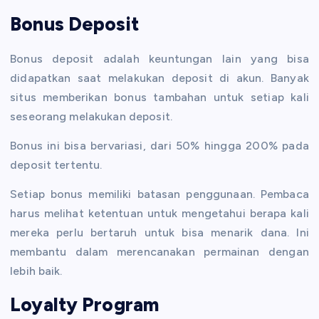
Bonus Deposit
Bonus deposit adalah keuntungan lain yang bisa
didapatkan saat melakukan deposit di akun. Banyak
situs memberikan bonus tambahan untuk setiap kali
seseorang melakukan deposit.
Bonus ini bisa bervariasi, dari 50% hingga 200% pada
deposit tertentu.
Setiap bonus memiliki batasan penggunaan. Pembaca
harus melihat ketentuan untuk mengetahui berapa kali
mereka perlu bertaruh untuk bisa menarik dana. Ini
membantu dalam merencanakan permainan dengan
lebih baik.
Loyalty Program