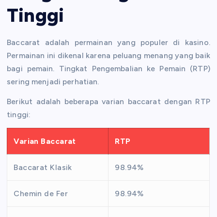
Tinggi
Baccarat adalah permainan yang populer di kasino.
Permainan ini dikenal karena peluang menang yang baik
bagi pemain. Tingkat Pengembalian ke Pemain (RTP)
sering menjadi perhatian.
Berikut adalah beberapa varian baccarat dengan RTP
tinggi:
Varian Baccarat
RTP
Baccarat Klasik
98.94%
Chemin de Fer
98.94%