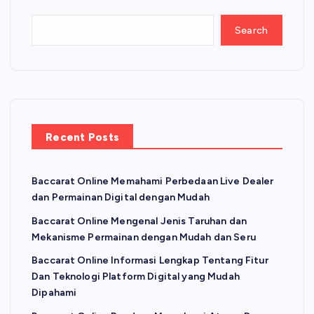
Search
Recent Posts
Baccarat Online Memahami Perbedaan Live Dealer
dan Permainan Digital dengan Mudah
Baccarat Online Mengenal Jenis Taruhan dan
Mekanisme Permainan dengan Mudah dan Seru
Baccarat Online Informasi Lengkap Tentang Fitur
Dan Teknologi Platform Digital yang Mudah
Dipahami