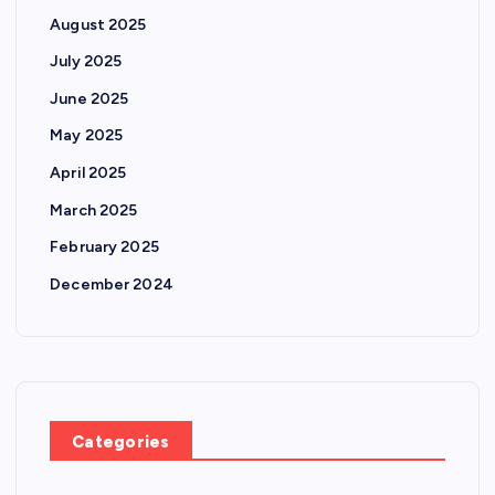
August 2025
July 2025
June 2025
May 2025
April 2025
March 2025
February 2025
December 2024
Categories