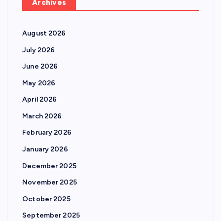
Archives
August 2026
July 2026
June 2026
May 2026
April 2026
March 2026
February 2026
January 2026
December 2025
November 2025
October 2025
September 2025