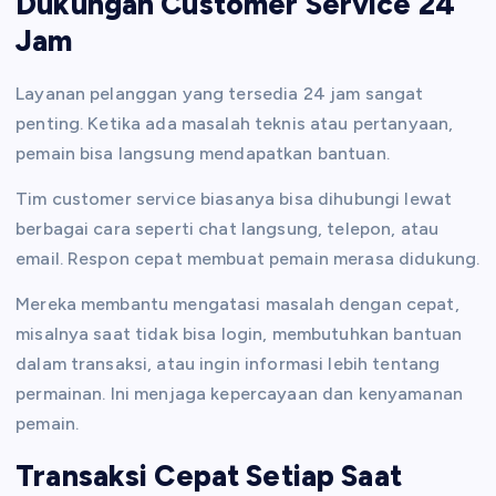
Dukungan Customer Service 24
Jam
Layanan pelanggan yang tersedia 24 jam sangat
penting. Ketika ada masalah teknis atau pertanyaan,
pemain bisa langsung mendapatkan bantuan.
Tim customer service biasanya bisa dihubungi lewat
berbagai cara seperti chat langsung, telepon, atau
email. Respon cepat membuat pemain merasa didukung.
Mereka membantu mengatasi masalah dengan cepat,
misalnya saat tidak bisa login, membutuhkan bantuan
dalam transaksi, atau ingin informasi lebih tentang
permainan. Ini menjaga kepercayaan dan kenyamanan
pemain.
Transaksi Cepat Setiap Saat