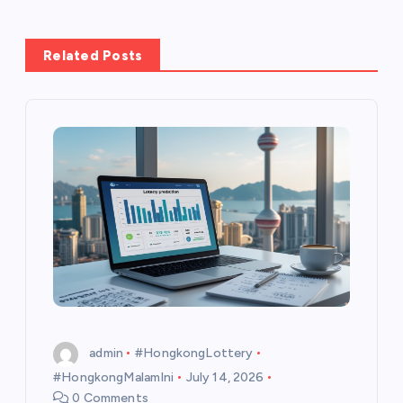
v
Related Posts
i
g
a
t
i
o
n
admin
#HongkongLottery
#HongkongMalamIni
July 14, 2026
0 Comments