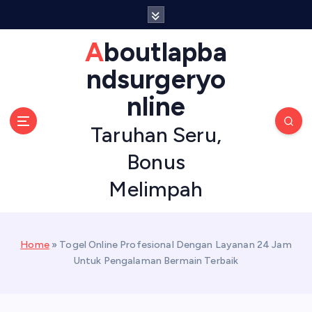
S
k
i
Aboutlapba
p
ndsurgeryo
t
o
nline
c
o
Taruhan Seru,
n
t
Bonus
e
Melimpah
n
t
Home
»
Togel Online Profesional Dengan Layanan 24 Jam
Untuk Pengalaman Bermain Terbaik