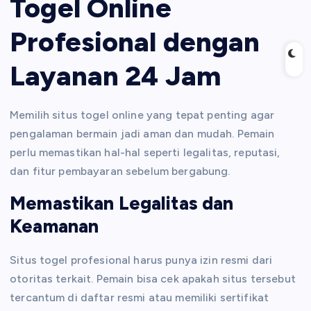
Togel Online
Profesional dengan
Layanan 24 Jam
Memilih situs togel online yang tepat penting agar
pengalaman bermain jadi aman dan mudah. Pemain
perlu memastikan hal-hal seperti legalitas, reputasi,
dan fitur pembayaran sebelum bergabung.
Memastikan Legalitas dan
Keamanan
Situs togel profesional harus punya izin resmi dari
otoritas terkait. Pemain bisa cek apakah situs tersebut
tercantum di daftar resmi atau memiliki sertifikat