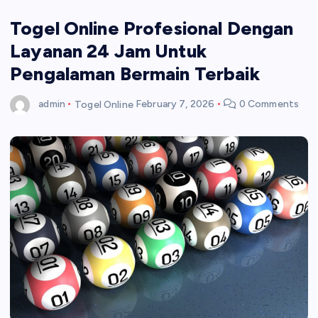
Togel Online Profesional Dengan
Layanan 24 Jam Untuk
Pengalaman Bermain Terbaik
admin
Togel Online
February 7, 2026
0 Comments