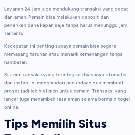
Layanan 24 jam juga mendukung transaksi yang cepat
dan aman. Pemain bisa melakukan deposit dan
penarikan dana kapan saja tanpa harus menunggu jam
tertentu.
Kecepatan ini penting supaya pemain bisa segera
memasang taruhan atau menarik kemenangan tanpa
hambatan.
Sistem transaksi yang terintegrasi biasanya otomatis
dan instan. Ini menghindari penundaan dan membuat
proses jadi lebih efisien untuk pemain. Transaksi yang
lancar juga menambah rasa aman selama bermain togel
online.
Tips Memilih Situs