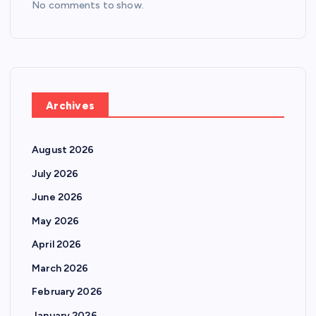
No comments to show.
Archives
August 2026
July 2026
June 2026
May 2026
April 2026
March 2026
February 2026
January 2026