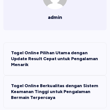
admin
P
Togel Online Pilihan Utama dengan
o
Update Result Cepat untuk Pengalaman
Menarik
s
t
Togel Online Berkualitas dengan Sistem
Keamanan Tinggi untuk Pengalaman
n
Bermain Terpercaya
a