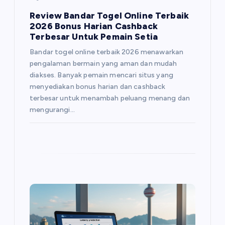
Review Bandar Togel Online Terbaik
2026 Bonus Harian Cashback
Terbesar Untuk Pemain Setia
Bandar togel online terbaik 2026 menawarkan
pengalaman bermain yang aman dan mudah
diakses. Banyak pemain mencari situs yang
menyediakan bonus harian dan cashback
terbesar untuk menambah peluang menang dan
mengurangi…