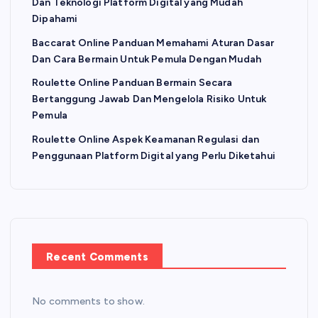
Dan Teknologi Platform Digital yang Mudah
Dipahami
Baccarat Online Panduan Memahami Aturan Dasar
Dan Cara Bermain Untuk Pemula Dengan Mudah
Roulette Online Panduan Bermain Secara
Bertanggung Jawab Dan Mengelola Risiko Untuk
Pemula
Roulette Online Aspek Keamanan Regulasi dan
Penggunaan Platform Digital yang Perlu Diketahui
Recent Comments
No comments to show.