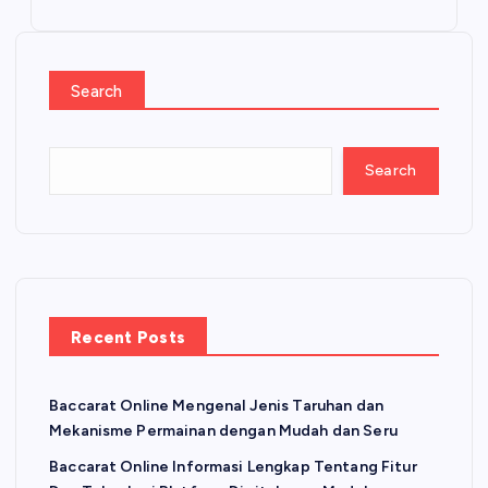
Search
Search
Recent Posts
Baccarat Online Mengenal Jenis Taruhan dan
Mekanisme Permainan dengan Mudah dan Seru
Baccarat Online Informasi Lengkap Tentang Fitur