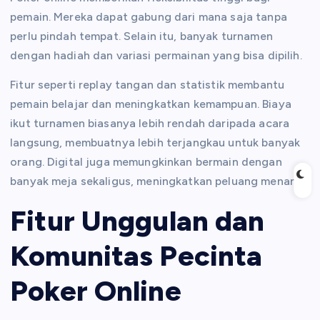
pemain. Mereka dapat gabung dari mana saja tanpa
perlu pindah tempat. Selain itu, banyak turnamen
dengan hadiah dan variasi permainan yang bisa dipilih.
Fitur seperti replay tangan dan statistik membantu
pemain belajar dan meningkatkan kemampuan. Biaya
ikut turnamen biasanya lebih rendah daripada acara
langsung, membuatnya lebih terjangkau untuk banyak
orang. Digital juga memungkinkan bermain dengan
banyak meja sekaligus, meningkatkan peluang menang.
Fitur Unggulan dan
Komunitas Pecinta
Poker Online