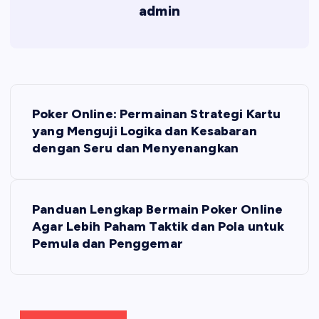
admin
P
Poker Online: Permainan Strategi Kartu
o
yang Menguji Logika dan Kesabaran
dengan Seru dan Menyenangkan
s
t
Panduan Lengkap Bermain Poker Online
Agar Lebih Paham Taktik dan Pola untuk
n
Pemula dan Penggemar
a
v