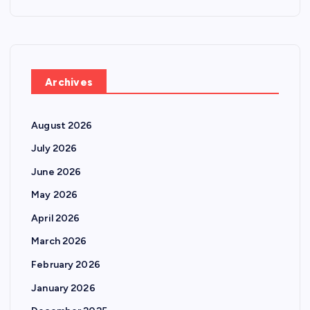
Archives
August 2026
July 2026
June 2026
May 2026
April 2026
March 2026
February 2026
January 2026