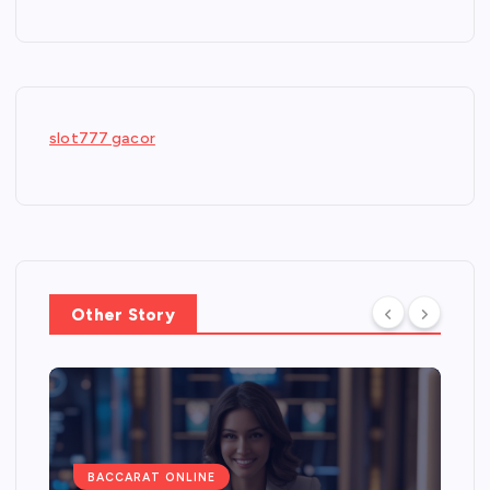
slot777 gacor
Other Story
BACCARAT ONLINE