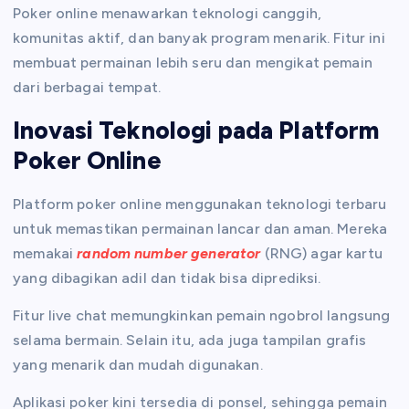
Poker online menawarkan teknologi canggih,
komunitas aktif, dan banyak program menarik. Fitur ini
membuat permainan lebih seru dan mengikat pemain
dari berbagai tempat.
Inovasi Teknologi pada Platform
Poker Online
Platform poker online menggunakan teknologi terbaru
untuk memastikan permainan lancar dan aman. Mereka
memakai
random number generator
(RNG) agar kartu
yang dibagikan adil dan tidak bisa diprediksi.
Fitur live chat memungkinkan pemain ngobrol langsung
selama bermain. Selain itu, ada juga tampilan grafis
yang menarik dan mudah digunakan.
Aplikasi poker kini tersedia di ponsel, sehingga pemain