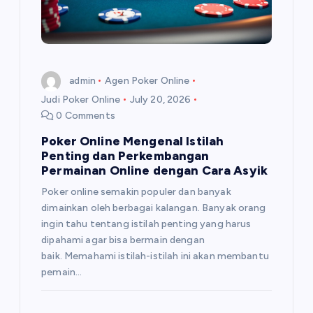
admin
Agen Poker Online
Judi Poker Online
July 20, 2026
0 Comments
Poker Online Mengenal Istilah
Penting dan Perkembangan
Permainan Online dengan Cara Asyik
Poker online semakin populer dan banyak
dimainkan oleh berbagai kalangan. Banyak orang
ingin tahu tentang istilah penting yang harus
dipahami agar bisa bermain dengan
baik. Memahami istilah-istilah ini akan membantu
pemain…