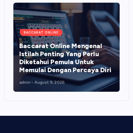
BACCARAT ONLINE
Baccarat Online Mengenal
Istilah Penting Yang Perlu
Diketahui Pemula Untuk
Memulai Dengan Percaya Diri
admin
August 9, 2026