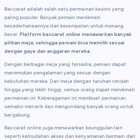
Baccarat adalah salah satu permainan kasino yang
paling populer. Banyak pemain menikmati
kesederhanaannya dan kesempatan untuk menang
besar.
Platform baccarat online menawarkan banyak
pilihan meja, sehingga pemain bisa memilih sesuai
dengan gaya dan anggaran mereka.
Dengan berbagai meja yang tersedia, pemain dapat
menemukan pengalaman yang sesuai dengan
kebutuhan mereka. Dari meja dengan taruhan rendah
hingga yang lebih tinggi, semua orang dapat menikmati
permainan ini. Keberagaman ini membuat permainan
semakin menarik dan mengundang banyak orang untuk
bergabung.
Baccarat online juga menawarkan keunggulan lain
seperti kemudahan akses dan kenyamanan bermain dari