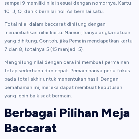
sampai 9 memiliki nilai sesuai dengan nomornya. Kartu
10, J, Q, dan K bernilai nol. As bernilai satu.
Total nilai dalam baccarat dihitung dengan
menambahkan nilai kartu. Namun, hanya angka satuan
yang dihitung. Contoh, jika Pemain mendapatkan kartu
7 dan 8, totalnya 5 (15 menjadi 5).
Menghitung nilai dengan cara ini membuat permainan
tetap sederhana dan cepat. Pemain hanya perlu fokus
pada total akhir untuk menentukan hasil. Dengan
pemahaman ini, mereka dapat membuat keputusan
yang lebih baik saat bermain.
Berbagai Pilihan Meja
Baccarat