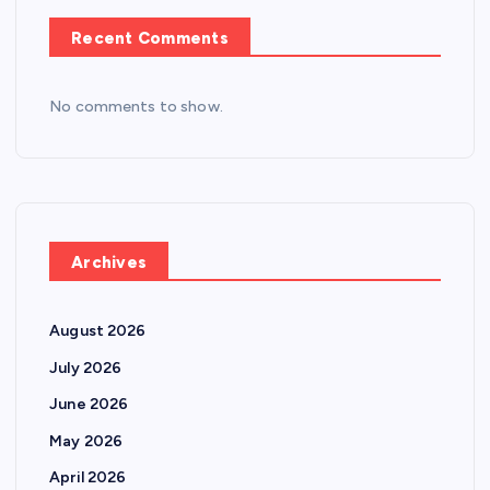
Recent Comments
No comments to show.
Archives
August 2026
July 2026
June 2026
May 2026
April 2026