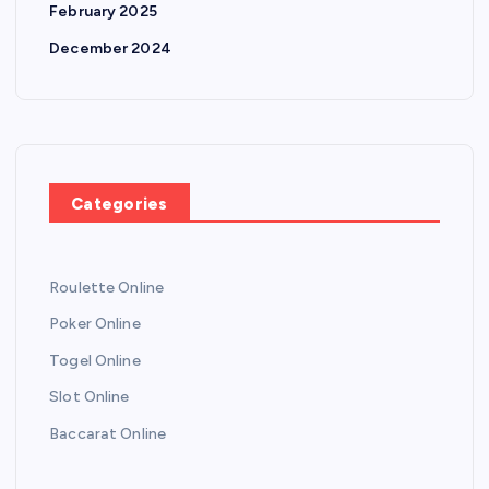
February 2025
December 2024
Categories
Roulette Online
Poker Online
Togel Online
Slot Online
Baccarat Online