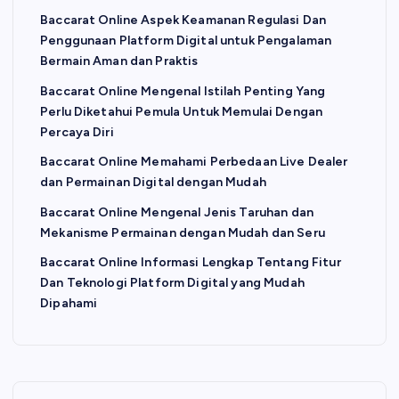
Baccarat Online Aspek Keamanan Regulasi Dan
Penggunaan Platform Digital untuk Pengalaman
Bermain Aman dan Praktis
Baccarat Online Mengenal Istilah Penting Yang
Perlu Diketahui Pemula Untuk Memulai Dengan
Percaya Diri
Baccarat Online Memahami Perbedaan Live Dealer
dan Permainan Digital dengan Mudah
Baccarat Online Mengenal Jenis Taruhan dan
Mekanisme Permainan dengan Mudah dan Seru
Baccarat Online Informasi Lengkap Tentang Fitur
Dan Teknologi Platform Digital yang Mudah
Dipahami