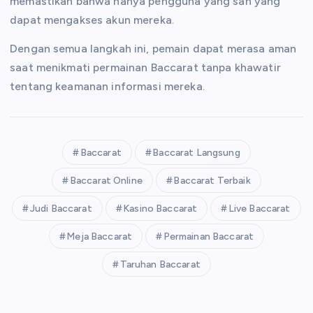
memastikan bahwa hanya pengguna yang sah yang
dapat mengakses akun mereka.
Dengan semua langkah ini, pemain dapat merasa aman
saat menikmati permainan Baccarat tanpa khawatir
tentang keamanan informasi mereka.
Baccarat
Baccarat Langsung
Baccarat Online
Baccarat Terbaik
Judi Baccarat
Kasino Baccarat
Live Baccarat
Meja Baccarat
Permainan Baccarat
Taruhan Baccarat