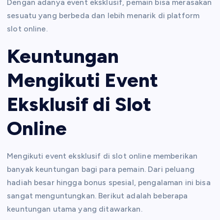
Dengan adanya event eksklusif, pemain bisa merasakan
sesuatu yang berbeda dan lebih menarik di platform
slot online.
Keuntungan
Mengikuti Event
Eksklusif di Slot
Online
Mengikuti event eksklusif di slot online memberikan
banyak keuntungan bagi para pemain. Dari peluang
hadiah besar hingga bonus spesial, pengalaman ini bisa
sangat menguntungkan. Berikut adalah beberapa
keuntungan utama yang ditawarkan.