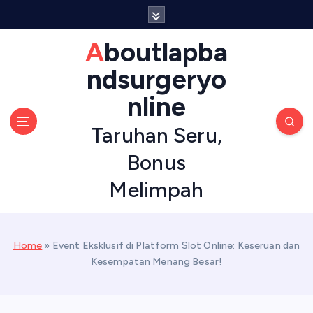
S
k
i
Aboutlapba
p
ndsurgeryo
t
o
nline
c
o
Taruhan Seru,
n
t
Bonus
e
Melimpah
n
t
Home
»
Event Eksklusif di Platform Slot Online: Keseruan dan
Kesempatan Menang Besar!