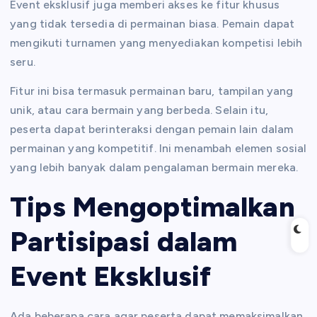
Event eksklusif juga memberi akses ke fitur khusus
yang tidak tersedia di permainan biasa. Pemain dapat
mengikuti turnamen yang menyediakan kompetisi lebih
seru.
Fitur ini bisa termasuk permainan baru, tampilan yang
unik, atau cara bermain yang berbeda. Selain itu,
peserta dapat berinteraksi dengan pemain lain dalam
permainan yang kompetitif. Ini menambah elemen sosial
yang lebih banyak dalam pengalaman bermain mereka.
Tips Mengoptimalkan
Partisipasi dalam
Event Eksklusif
Ada beberapa cara agar peserta dapat memaksimalkan