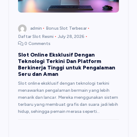
i
o
admin
Bonus Slot Terbesar
n
Daftar Slot Resmi
July 28, 2026
0 Comments
Slot Online Eksklusif Dengan
Teknologi Terkini Dan Platform
Berkinerja Tinggi untuk Pengalaman
Seru dan Aman
Slot online eksklusif dengan teknologi terkini
menawarkan pengalaman bermain yang lebih
menarik dan lancar. Mereka menggunakan sistem
terbaru yang membuat grafis dan suara jadi lebih
hidup, sehingga pemain merasa seperti…