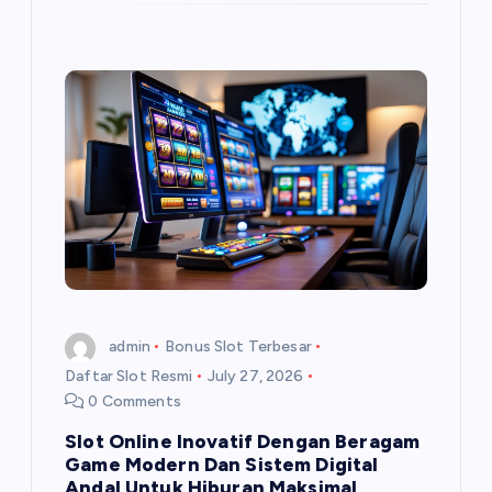
admin
Bonus Slot Terbesar
Daftar Slot Resmi
July 27, 2026
0 Comments
Slot Online Inovatif Dengan Beragam
Game Modern Dan Sistem Digital
Andal Untuk Hiburan Maksimal