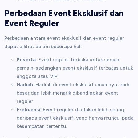
Perbedaan Event Eksklusif dan
Event Reguler
Perbedaan antara event eksklusif dan event reguler
dapat dilihat dalam beberapa hal:
Peserta
: Event reguler terbuka untuk semua
pemain, sedangkan event eksklusif terbatas untuk
anggota atau VIP.
Hadiah
: Hadiah di event eksklusif umumnya lebih
besar dan lebih menarik dibandingkan event
reguler.
Frekuensi
: Event reguler diadakan lebih sering
daripada event eksklusif, yang hanya muncul pada
kesempatan tertentu.