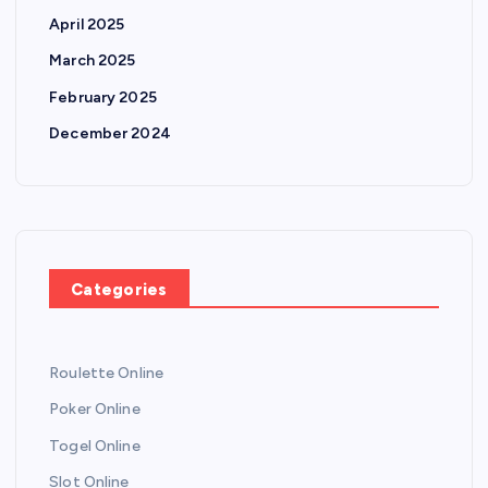
April 2025
March 2025
February 2025
December 2024
Categories
Roulette Online
Poker Online
Togel Online
Slot Online