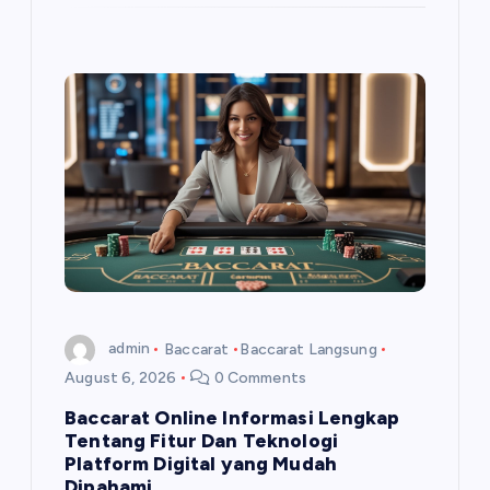
admin
Baccarat
Baccarat Langsung
August 6, 2026
0 Comments
Baccarat Online Informasi Lengkap
Tentang Fitur Dan Teknologi
Platform Digital yang Mudah
Dipahami