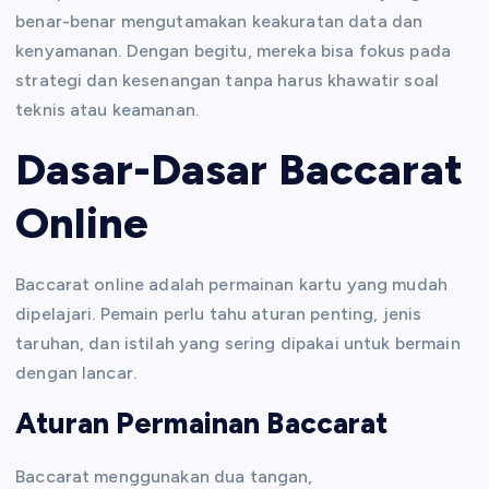
benar-benar mengutamakan keakuratan data dan
kenyamanan. Dengan begitu, mereka bisa fokus pada
strategi dan kesenangan tanpa harus khawatir soal
teknis atau keamanan.
Dasar-Dasar Baccarat
Online
Baccarat online adalah permainan kartu yang mudah
dipelajari. Pemain perlu tahu aturan penting, jenis
taruhan, dan istilah yang sering dipakai untuk bermain
dengan lancar.
Aturan Permainan Baccarat
Baccarat menggunakan dua tangan,