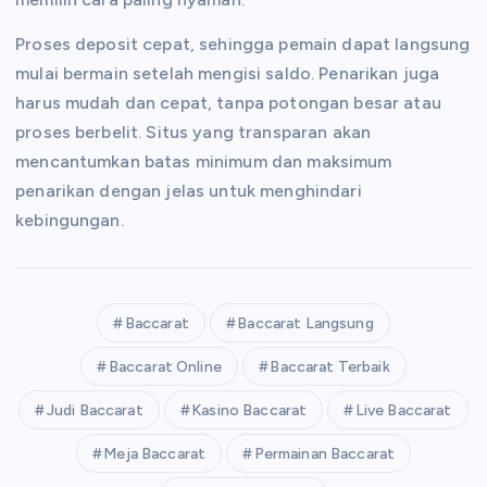
Proses deposit cepat, sehingga pemain dapat langsung
mulai bermain setelah mengisi saldo. Penarikan juga
harus mudah dan cepat, tanpa potongan besar atau
proses berbelit. Situs yang transparan akan
mencantumkan batas minimum dan maksimum
penarikan dengan jelas untuk menghindari
kebingungan.
Baccarat
Baccarat Langsung
Baccarat Online
Baccarat Terbaik
Judi Baccarat
Kasino Baccarat
Live Baccarat
Meja Baccarat
Permainan Baccarat