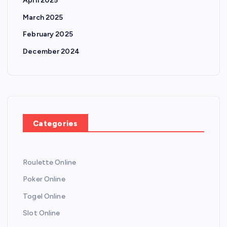
April 2025
March 2025
February 2025
December 2024
Categories
Roulette Online
Poker Online
Togel Online
Slot Online