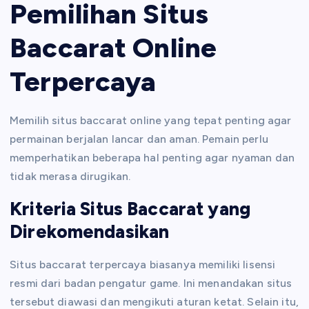
Pemilihan Situs
Baccarat Online
Terpercaya
Memilih situs baccarat online yang tepat penting agar
permainan berjalan lancar dan aman. Pemain perlu
memperhatikan beberapa hal penting agar nyaman dan
tidak merasa dirugikan.
Kriteria Situs Baccarat yang
Direkomendasikan
Situs baccarat terpercaya biasanya memiliki lisensi
resmi dari badan pengatur game. Ini menandakan situs
tersebut diawasi dan mengikuti aturan ketat. Selain itu,