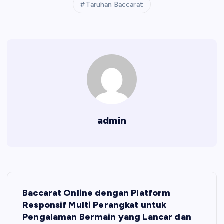
Taruhan Baccarat
admin
P
Baccarat Online dengan Platform
o
Responsif Multi Perangkat untuk
Pengalaman Bermain yang Lancar dan