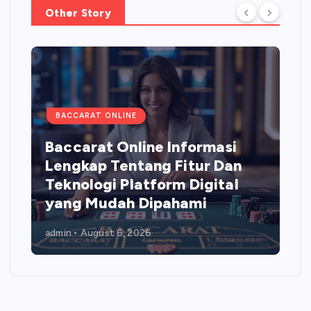
Other Story
BACCARAT ONLINE
Baccarat Online Informasi
Lengkap Tentang Fitur Dan
Teknologi Platform Digital
yang Mudah Dipahami
admin
August 6, 2026