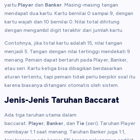
yaitu
Player
dan
Banker
. Masing-masing tangan
mendapat dua kartu. Kartu bernilai 0 sampai 9, dengan
kartu wajah dan 10 bernilai 0. Nilai total dihitung
dengan mengambil digit terakhir dari jumlah kartu.
Contohnya, jika total kartu adalah 15, nilai tangan
menjadi 5. Tangan dengan nilai tertinggi mendekati 9
menang. Pemain dapat bertaruh pada Player, Banker,
atau seri. Kartu ketiga bisa dibagikan berdasarkan
aturan tertentu, tapi pemain tidak perlu berpikir soal itu
karena biasanya ditangani otomatis oleh sistem.
Jenis-Jenis Taruhan Baccarat
Ada tiga taruhan utama dalam
baccarat:
Player
,
Banker
, dan
Tie
(seri). Taruhan Player
membayar 1:1 saat menang. Taruhan Banker juga 1:1,