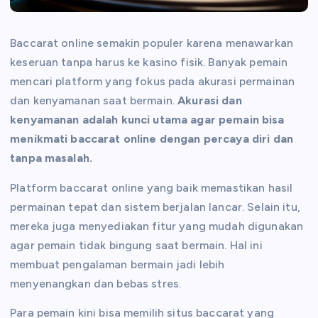
Baccarat online semakin populer karena menawarkan
keseruan tanpa harus ke kasino fisik. Banyak pemain
mencari platform yang fokus pada akurasi permainan
dan kenyamanan saat bermain.
Akurasi dan
kenyamanan adalah kunci utama agar pemain bisa
menikmati baccarat online dengan percaya diri dan
tanpa masalah.
Platform baccarat online yang baik memastikan hasil
permainan tepat dan sistem berjalan lancar. Selain itu,
mereka juga menyediakan fitur yang mudah digunakan
agar pemain tidak bingung saat bermain. Hal ini
membuat pengalaman bermain jadi lebih
menyenangkan dan bebas stres.
Para pemain kini bisa memilih situs baccarat yang