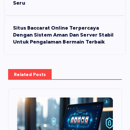
s
Seru
t
Situs Baccarat Online Terpercaya
n
Dengan Sistem Aman Dan Server Stabil
Untuk Pengalaman Bermain Terbaik
a
v
i
Related Posts
g
a
t